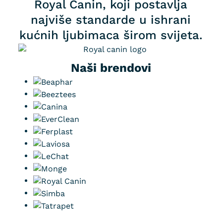
Royal Canin, koji postavlja
najviše standarde u ishrani
kućnih ljubimaca širom svijeta.
Naši brendovi