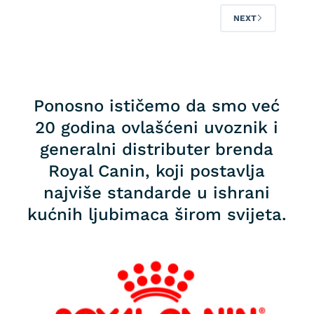
NEXT
Ponosno ističemo da smo već
20 godina ovlašćeni uvoznik i
generalni distributer brenda
Royal Canin, koji postavlja
najviše standarde u ishrani
kućnih ljubimaca širom svijeta.