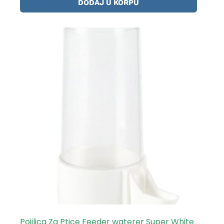
DODAJ U KORPU
Pojilica Za Ptice Feeder waterer Super White