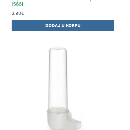
15661
2.90
€
DODAJ U KORPU