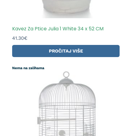
Kavez Za Ptice Julia 1 White 34 x 52 CM
41.30
€
PROČITAJ VIŠE
Nema na zalihama