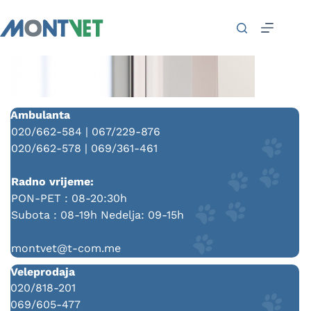
Ambulanta
020/662-584 | 067/229-876
020/662-578 | 069/361-461
Radno vrijeme:
PON-PET : 08-20:30h
Subota : 08-19h Nedelja: 09-15h
montvet@t-com.me
Veleprodaja
020/818-201
069/605-477