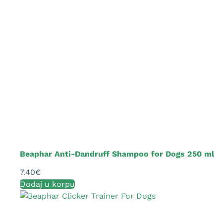
Beaphar Anti-Dandruff Shampoo for Dogs 250 ml
7.40
€
Dodaj u korpu