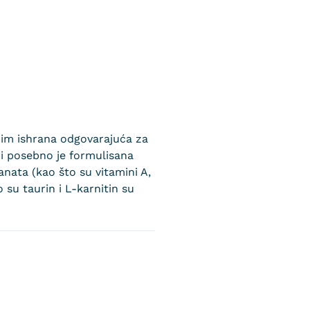
a im ishrana odgovarajuća za
e i posebno je formulisana
nata (kao što su vitamini A,
 su taurin i L-karnitin su