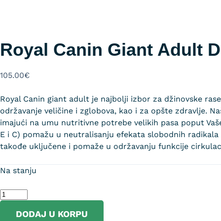
Royal Canin Giant Adult 
105.00
€
Royal Canin giant adult je najbolji izbor za džinovske ra
održavanje veličine i zglobova, kao i za opšte zdravlje. N
imajući na umu nutritivne potrebe velikih pasa poput Vaš
E i C) pomažu u neutralisanju efekata slobodnih radikala k
takođe uključene i pomaže u održavanju funkcije cirkulacij
Na stanju
DODAJ U KORPU