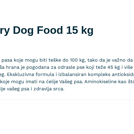
Dry Dog Food 15 kg
se pasa koje mogu biti teške do 100 kg, tako da je važno d
aša hrana je pogodana za odrasle pse koji teže 45 kg i viš
eg. Ekskluzivna formula i izbalansiran kompleks antioksida
oje mogu imati na ćelije Vašeg psa. Aminokiseline kao što
e vašeg psa i zdravlja srca.