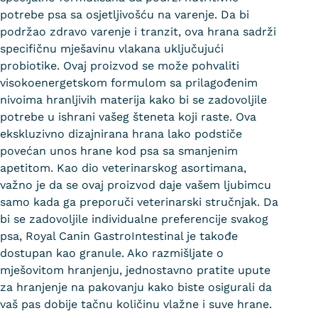
potrebe psa sa osjetljivošću na varenje. Da bi
podržao zdravo varenje i tranzit, ova hrana sadrži
specifičnu mješavinu vlakana uključujući
probiotike. Ovaj proizvod se može pohvaliti
visokoenergetskom formulom sa prilagođenim
nivoima hranljivih materija kako bi se zadovoljile
potrebe u ishrani vašeg šteneta koji raste. Ova
ekskluzivno dizajnirana hrana lako podstiče
povećan unos hrane kod psa sa smanjenim
apetitom. Kao dio veterinarskog asortimana,
važno je da se ovaj proizvod daje vašem ljubimcu
samo kada ga preporuči veterinarski stručnjak. Da
bi se zadovoljile individualne preferencije svakog
psa, Royal Canin GastroIntestinal je takođe
dostupan kao granule. Ako razmišljate o
mješovitom hranjenju, jednostavno pratite upute
za hranjenje na pakovanju kako biste osigurali da
vaš pas dobije tačnu količinu vlažne i suve hrane.