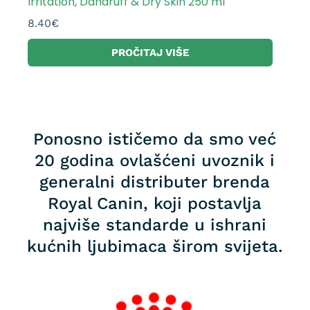
Irritation, Dandruff & Dry Skin 250 ml
8.40
€
PROČITAJ VIŠE
Ponosno ističemo da smo već
20 godina ovlašćeni uvoznik i
generalni distributer brenda
Royal Canin, koji postavlja
najviše standarde u ishrani
kućnih ljubimaca širom svijeta.