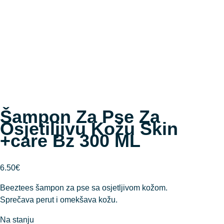
Šampon Za Pse Za
Osjetiljivu Kožu Skin
+care Bz 300 ML
6.50
€
Beeztees šampon za pse sa osjetljivom kožom.
Sprečava perut i omekšava kožu.
Na stanju