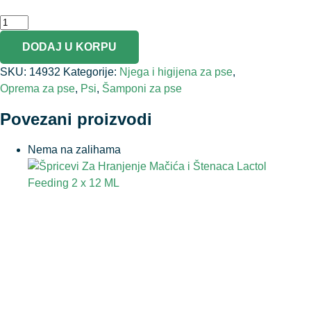
DODAJ U KORPU
SKU:
14932
Kategorije:
Njega i higijena za pse
,
Oprema za pse
,
Psi
,
Šamponi za pse
Povezani proizvodi
Nema na zalihama