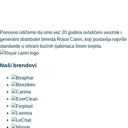
Ponosno ističemo da smo već 20 godina ovlašćeni uvoznik i
generalni distributer brenda Royal Canin, koji postavlja najviše
standarde u ishrani kućnih ljubimaca širom svijeta.
Naši brendovi