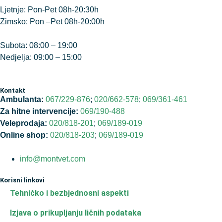
Ljetnje: Pon-Pet 08h-20:30h
Zimsko: Pon –Pet 08h-20:00h
Subota: 08:00 – 19:00
Nedjelja: 09:00 – 15:00
Kontakt
Ambulanta:
067/229-876
;
020/662-578
;
069/361-461
Za hitne intervencije:
069/190-488
Veleprodaja:
020/818-201
;
069/189-019
Online shop:
020/818-203
;
069/189-019
info@montvet.com
Korisni linkovi
Tehničko i bezbjednosni aspekti
Izjava o prikupljanju ličnih podataka