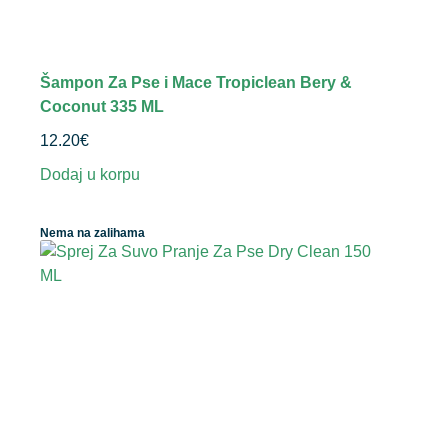
Šampon Za Pse i Mace Tropiclean Bery &
Coconut 335 ML
12.20
€
Dodaj u korpu
Nema na zalihama