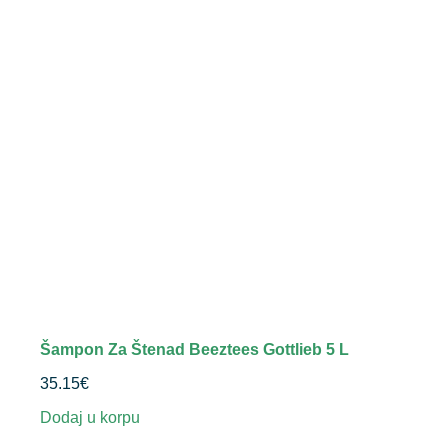
Šampon Za Štenad Beeztees Gottlieb 5 L
35.15
€
Dodaj u korpu