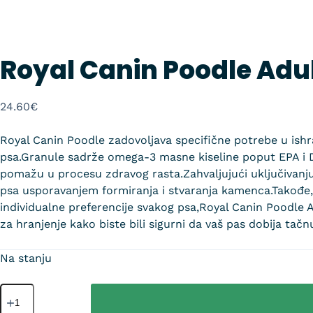
Royal Canin Poodle Adul
24.60
€
Royal Canin Poodle zadovoljava specifične potrebe u ishra
psa.Granule sadrže omega-3 masne kiseline poput EPA i 
pomažu u procesu zdravog rasta.Zahvaljujući uključivanju
psa usporavanjem formiranja i stvaranja kamenca.Takođe,
individualne preferencije svakog psa,Royal Canin Poodle A
za hranjenje kako biste bili sigurni da vaš pas dobija tačnu
Na stanju