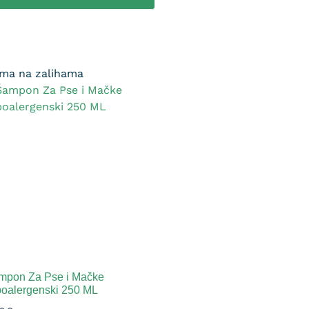
ma na zalihama
mpon Za Pse i Mačke
poalergenski 250 ML