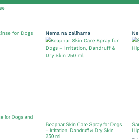
se
Nema na zalihama
Ne
e for Dogs and
Beaphar Skin Care Spray for Dogs
Ša
– Irritation, Dandruff & Dry Skin
Hi
250 ml