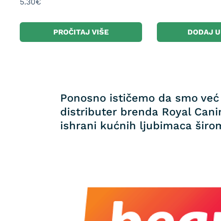
5.30
€
PROČITAJ VIŠE
DODAJ U
Ponosno ističemo da smo već 
distributer brenda Royal Canin
ishrani kućnih ljubimaca širom