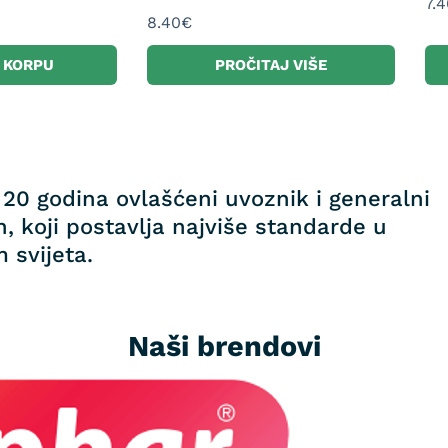
7.4
8.40
€
 KORPU
PROČITAJ VIŠE
20 godina ovlašćeni uvoznik i generalni
, koji postavlja najviše standarde u
 svijeta.
Naši brendovi