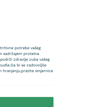
tritivne potrebe vašeg
im sadržajem proteina
 podrži zdravlje zuba vašeg
dle.Da bi se zadovoljile
m hranjenju,pratite smjernice