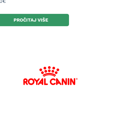
0
€
PROČITAJ VIŠE