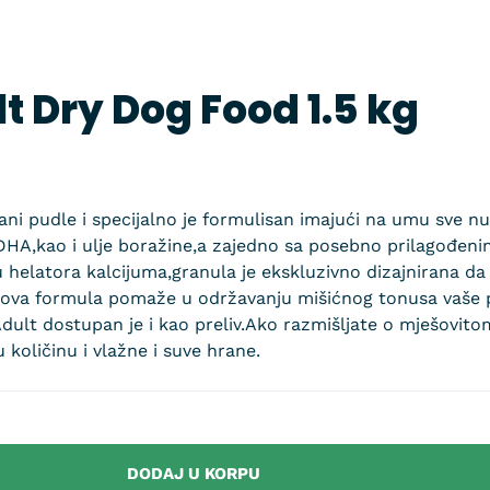
t Dry Dog Food 1.5 kg
ni pudle i specijalno je formulisan imajući na umu sve nu
DHA,kao i ulje boražine,a zajedno sa posebno prilagođen
 helatora kalcijuma,granula je ekskluzivno dizajnirana da
ova formula pomaže u održavanju mišićnog tonusa vaše pu
dult dostupan je i kao preliv.Ako razmišljate o mješovito
 količinu i vlažne i suve hrane.
DODAJ U KORPU