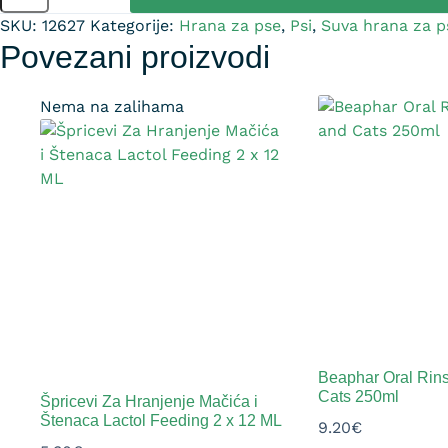
SKU:
12627
Kategorije:
Hrana za pse
,
Psi
,
Suva hrana za p
Povezani proizvodi
Nema na zalihama
Beaphar Oral Rins
Cats 250ml
Špricevi Za Hranjenje Mačića i
Štenaca Lactol Feeding 2 x 12 ML
9.20
€