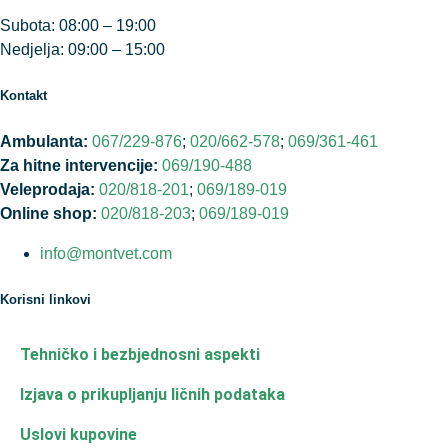
Subota: 08:00 – 19:00
Nedjelja: 09:00 – 15:00
Kontakt
Ambulanta:
067/229-876
;
020/662-578
;
069/361-461
Za hitne intervencije:
069/190-488
Veleprodaja:
020/818-201
;
069/189-019
Online shop:
020/818-203
;
069/189-019
info@montvet.com
Korisni linkovi
Tehničko i bezbjednosni aspekti
Izjava o prikupljanju ličnih podataka
Uslovi kupovine