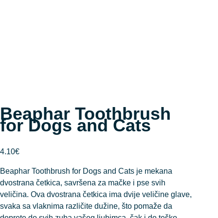
Beaphar Toothbrush
for Dogs and Cats
4.10
€
Beaphar Toothbrush for Dogs and Cats je mekana
dvostrana četkica, savršena za mačke i pse svih
veličina. Ova dvostrana četkica ima dvije veličine glave,
svaka sa vlaknima različite dužine, što pomaže da
doprete do svih zuba vašeg ljubimca, čak i do teško