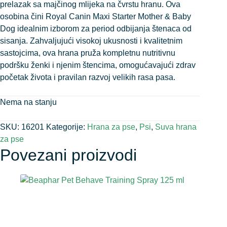
prelazak sa majčinog mlijeka na čvrstu hranu. Ova
osobina čini Royal Canin Maxi Starter Mother & Baby
Dog idealnim izborom za period odbijanja štenaca od
sisanja. Zahvaljujući visokoj ukusnosti i kvalitetnim
sastojcima, ova hrana pruža kompletnu nutritivnu
podršku ženki i njenim štencima, omogućavajući zdrav
početak života i pravilan razvoj velikih rasa pasa.
Nema na stanju
SKU:
16201
Kategorije:
Hrana za pse
,
Psi
,
Suva hrana
za pse
Povezani proizvodi