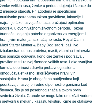
premium potpuna hrana posebno formulirana za skotne
ženke velikih rasa, ženke u periodu dojenja i štence do
2 mjeseca starosti. Prilagođena je specifičnim
nutritivnim potrebama tokom graviditeta, laktacije i
najranije faze razvoja štenaca, pružajući optimalnu
podršku u ovom važnom životnom periodu. Tokom
trudnoće i dojenja potrebe organizma za energijom i
hranljivim materijama značajno rastu. Royal Canin
Maxi Starter Mother & Baby Dog sadrži pažljivo
izbalansiran odnos proteina, masti, vitamina i minerala
koji pomažu očuvanju kondicije ženke i podržavaju
pravilan rast i razvoj štenaca velikih rasa. Lako svarljiva
formula doprinosi zdravlju probavnog sistema i
omogućava efikasno iskorišćavanje hranljivih
sastojaka. Hrana je obogaćena nutrijentima koji
podržavaju razvoj prirodne otpornosti organizma kod
štenaca, što je od posebnog značaja tokom prvih
sedmica života. Granule se mogu lako omekšati vodom
i pretvoriti u mekanu kašastu teksturu, čime se olakšava