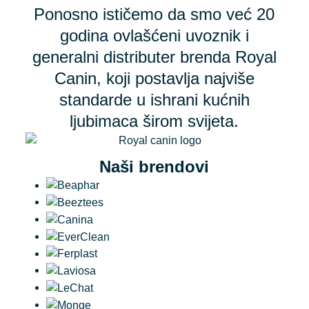
Ponosno ističemo da smo već 20
godina ovlašćeni uvoznik i
generalni distributer brenda Royal
Canin, koji postavlja najviše
standarde u ishrani kućnih
ljubimaca širom svijeta.
Naši brendovi