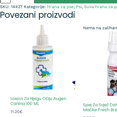
SKU:
14427
Kategorije:
Hrana za pse
,
Psi
,
Suva hrana za p
Povezani proizvodi
Nema na zaliha
Losion Za Njegu Očiju Augen
Canina 100 ML
Spej Za Svjež Dah
Mačke Fresh Br
11.20
€