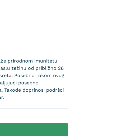
maže prirodnom imunitetu
raslu težinu od približno 26
 susreta. Posebno tokom ovog
valjujući posebno
. Takođe doprinosi podršci
r.