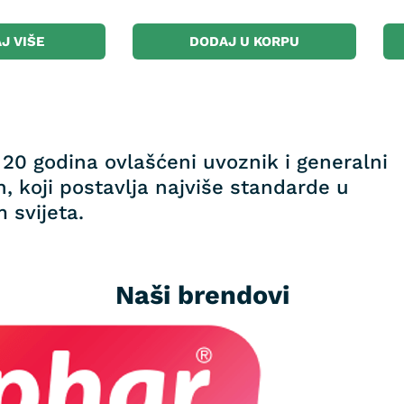
J VIŠE
DODAJ U KORPU
20 godina ovlašćeni uvoznik i generalni
, koji postavlja najviše standarde u
 svijeta.
Naši brendovi