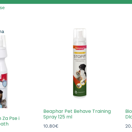
se
ma
Beaphar Pet Behave Training
Bio
Spray 125 ml
Dl
 Za Pse i
eath
10.80
€
20