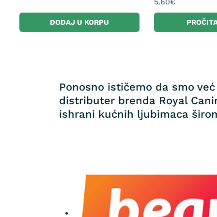
5.60
€
DODAJ U KORPU
PROČITA
Ponosno ističemo da smo već 
distributer brenda Royal Canin
ishrani kućnih ljubimaca širom