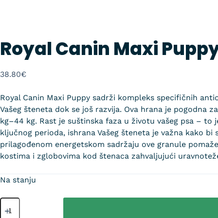
Royal Canin Maxi Puppy
38.80
€
Royal Canin Maxi Puppy sadrži kompleks specifičnih anti
Vašeg šteneta dok se još razvija. Ova hrana je pogodna za 
kg–44 kg. Rast je suštinska faza u životu vašeg psa – to j
ključnog perioda, ishrana Vašeg šteneta je važna kako bi 
prilagođenom energetskom sadržaju ove granule pomaže u
kostima i zglobovima kod štenaca zahvaljujući uravnoteže
Na stanju