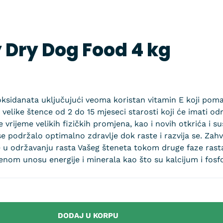
 Dry Dog Food 4 kg
oksidanata uključujući veoma koristan vitamin E koji po
velike štence od 2 do 15 mjeseci starosti koji će imati od
e vrijeme velikih fizičkih promjena, kao i novih otkrića i
se podržalo optimalno zdravlje dok raste i razvija se. Zah
 održavanju rasta Vašeg šteneta tokom druge faze rasta
nom unosu energije i minerala kao što su kalcijum i fosfo
DODAJ U KORPU