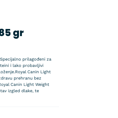
85 gr
 Specijalno prilagođeni za
ini i lako probavljivi
loženje.Royal Canin Light
u zdravu prehranu bez
Royal Canin Light Weight
av izgled dlake, te