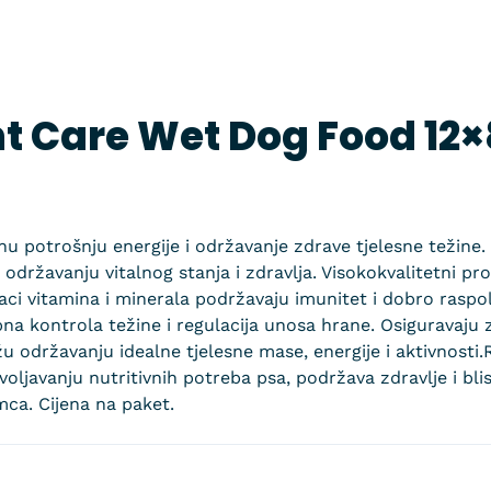
t Care Wet Dog Food 12×
nu potrošnju energije i održavanje zdrave tjelesne težine.
državanju vitalnog stanja i zdravlja. Visokokvalitetni prote
daci vitamina i minerala podržavaju imunitet i dobro raspo
ebna kontrola težine i regulacija unosa hrane. Osiguravaj
 održavanju idealne tjelesne mase, energije i aktivnosti.
avanju nutritivnih potreba psa, podržava zdravlje i blist
mca. Cijena na paket.