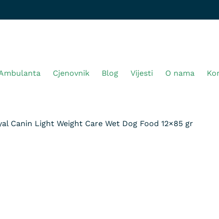
Ambulanta
Cjenovnik
Blog
Vijesti
O nama
Ko
al Canin Light Weight Care Wet Dog Food 12×85 gr