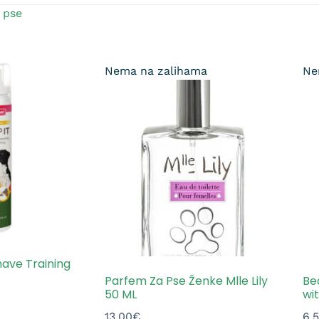
 pse
Nema na zalihama
Ne
ave Training
Parfem Za Pse Ženke Mlle Lily
Be
50 ML
wi
13.00
€
6.