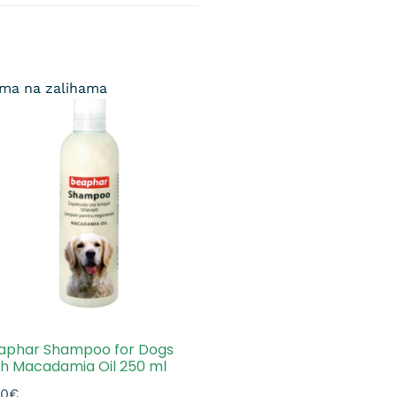
ma na zalihama
aphar Shampoo for Dogs
th Macadamia Oil 250 ml
50
€