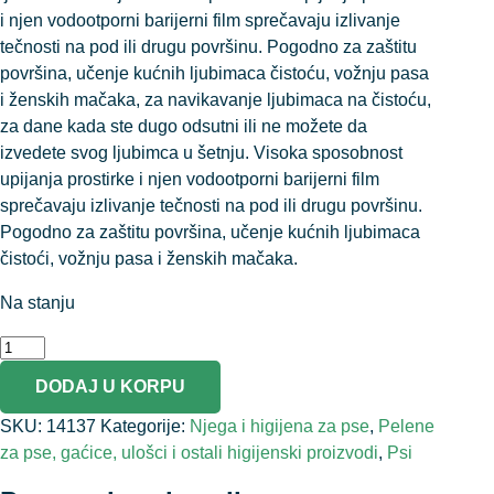
i njen vodootporni barijerni film sprečavaju izlivanje
tečnosti na pod ili drugu površinu. Pogodno za zaštitu
površina, učenje kućnih ljubimaca čistoću, vožnju pasa
i ženskih mačaka, za navikavanje ljubimaca na čistoću,
za dane kada ste dugo odsutni ili ne možete da
izvedete svog ljubimca u šetnju. Visoka sposobnost
upijanja prostirke i njen vodootporni barijerni film
sprečavaju izlivanje tečnosti na pod ili drugu površinu.
Pogodno za zaštitu površina, učenje kućnih ljubimaca
čistoći, vožnju pasa i ženskih mačaka.
Na stanju
DODAJ U KORPU
SKU:
14137
Kategorije:
Njega i higijena za pse
,
Pelene
za pse, gaćice, ulošci i ostali higijenski proizvodi
,
Psi