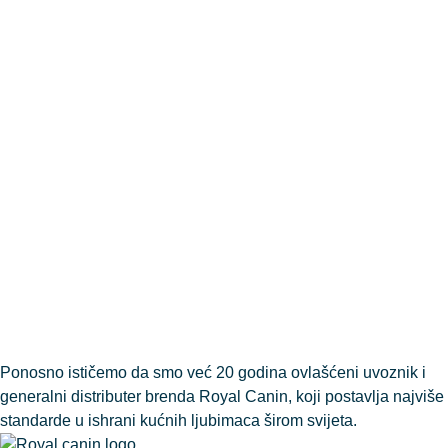
Ponosno ističemo da smo već 20 godina ovlašćeni uvoznik i
generalni distributer brenda Royal Canin, koji postavlja najviše
standarde u ishrani kućnih ljubimaca širom svijeta.