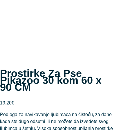
Prostirke Za Pse
Pikazoo 30 kom 60 x
90 CM
19.20
€
Podloga za navikavanje ljubimaca na čistoću, za dane
kada ste dugo odsutni ili ne možete da izvedete svog
ljubimca u šetnju. Visoka sposobnost upijanja prostirke