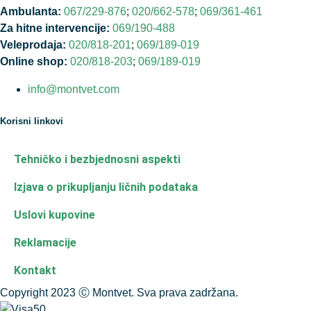
Ambulanta:
067/229-876
;
020/662-578
;
069/361-461
Za hitne intervencije:
069/190-488
Veleprodaja:
020/818-201
;
069/189-019
Online shop:
020/818-203
;
069/189-019
info@montvet.com
Korisni linkovi
Tehničko i bezbjednosni aspekti
Izjava o prikupljanju ličnih podataka
Uslovi kupovine
Reklamacije
Kontakt
Copyright 2023 Ⓒ Montvet. Sva prava zadržana.