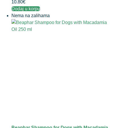
10.80
€
Dodaj u korpu
Nema na zalihama
Beaphar Shampoo for Dogs with Macadamia