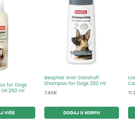
Beaphar Anti-Dandruff
Lo
Shampoo for Dogs 250 ml
Ca
o for Dogs
Oil 250 ml
7.40
€
11.
J VIŠE
DODAJ U KORPU