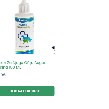
sion Za Njegu Očiju Augen
nina 100 ML
20
€
DODAJ U KORPU