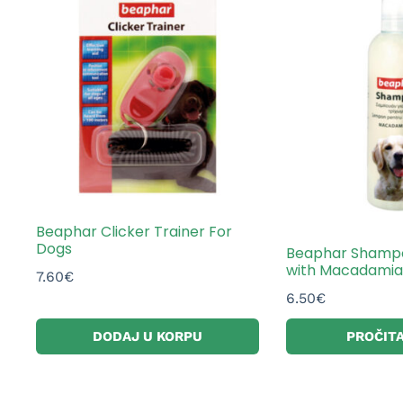
Beaphar Clicker Trainer For
Dogs
Beaphar Shampo
with Macadamia 
7.60
€
6.50
€
DODAJ U KORPU
PROČITA