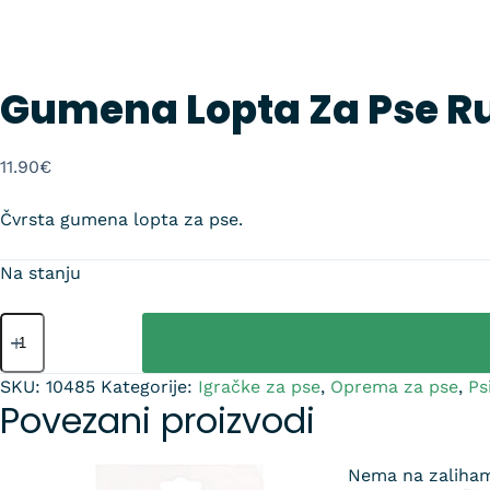
Gumena Lopta Za Pse Rub
11.90
€
Čvrsta gumena lopta za pse.
Na stanju
SKU:
10485
Kategorije:
Igračke za pse
,
Oprema za pse
,
Ps
Povezani proizvodi
Nema na zaliha