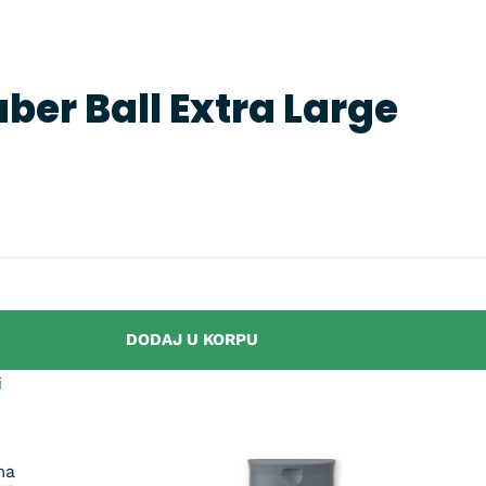
er Ball Extra Large
DODAJ U KORPU
i
ma