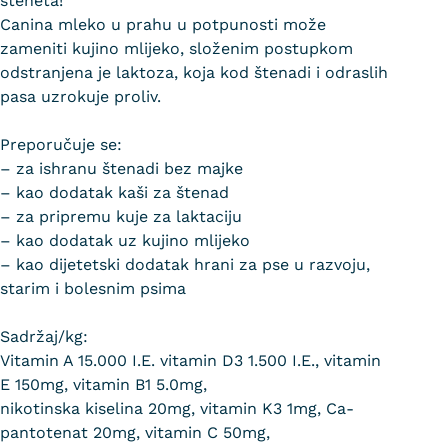
šteneta!
Canina mleko u prahu u potpunosti može
zameniti kujino mlijeko, složenim postupkom
odstranjena je laktoza, koja kod štenadi i odraslih
pasa uzrokuje proliv.
Preporučuje se:
– za ishranu štenadi bez majke
– kao dodatak kaši za štenad
– za pripremu kuje za laktaciju
– kao dodatak uz kujino mlijeko
– kao dijetetski dodatak hrani za pse u razvoju,
starim i bolesnim psima
Sadržaj/kg:
Vitamin A 15.000 I.E. vitamin D3 1.500 I.E., vitamin
E 150mg, vitamin B1 5.0mg,
nikotinska kiselina 20mg, vitamin K3 1mg, Ca-
pantotenat 20mg, vitamin C 50mg,