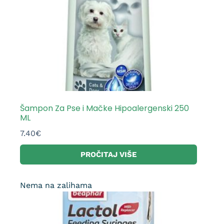
Šampon Za Pse i Mačke Hipoalergenski 250
ML
7.40
€
PROČITAJ VIŠE
Nema na zalihama