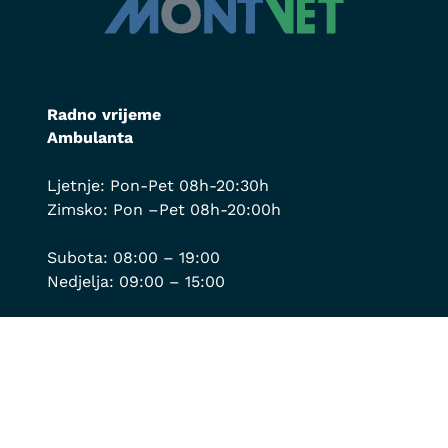
Radno vrijeme
Ambulanta
Ljetnje: Pon-Pet 08h-20:30h
Zimsko: Pon –Pet 08h-20:00h
Subota: 08:00 – 19:00
Nedjelja: 09:00 – 15:00
Kontakt
Ambulanta:
067/229-876
;
020/662-578
;
069/361-461
Za hitne intervencije:
069/190-488