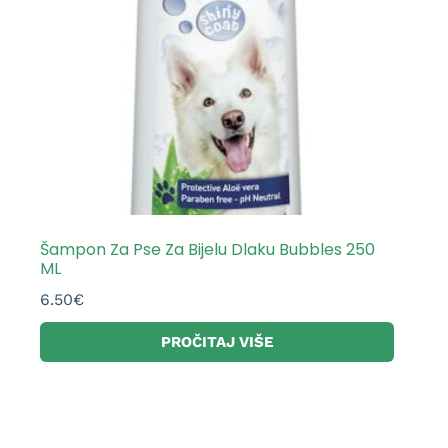
Šampon Za Pse Za Bijelu Dlaku Bubbles 250
ML
6.50
€
PROČITAJ VIŠE