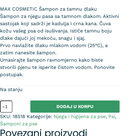
MAX COSMETIC Šampon za tamnu dlaku
Šampon za njegu pasa sa tamnom dlakom. Aktivni
sastojak koji sadrži je kadulja i crna kana. Čuva
kožu vašeg psa od isušivanja. Ističe tamnu boju
dlake dajući joj mekoću, snagu i sjaj.
Prvo navlažite dlaku mlakom vodom (25°C), a
zatim nanesite šampon.
Umasirajte šampon ravnomjerno kako biste
stvorili pjenu te isperite čistom vodom. Ponovite
postupak.
Na stanju
DODAJ U KORPU
SKU:
18518
Kategorije:
Njega i higijena za pse
,
Psi
,
Šamponi za pse
Povezani proizvodi