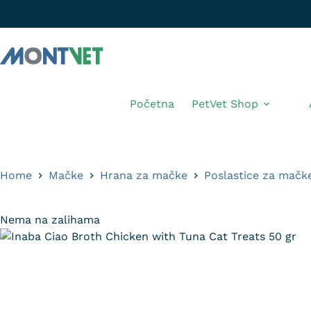
Početna
PetVet Shop
Home
Mačke
Hrana za mačke
Poslastice za mačk
Nema na zalihama