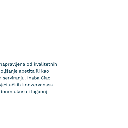
apravljena od kvalitetnih
ljšanje apetita ili kao
 serviranju. Inaba Ciao
 vještačkih konzervanasa.
rodnom ukusu i laganoj