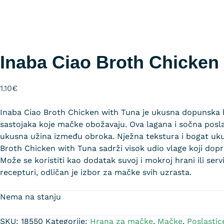
Inaba Ciao Broth Chicken 
1.10
€
Inaba Ciao Broth Chicken with Tuna je ukusna dopunska 
sastojaka koje mačke obožavaju. Ova lagana i sočna poslas
ukusna užina između obroka. Nježna tekstura i bogat ukus
Broth Chicken with Tuna sadrži visok udio vlage koji dopri
Može se koristiti kao dodatak suvoj i mokroj hrani ili se
recepturi, odličan je izbor za mačke svih uzrasta.
Nema na stanju
SKU:
18550
Kategorije:
Hrana za mačke
,
Mačke
,
Poslasti