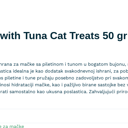
with Tuna Cat Treats 50 gr
hrana za mačke sa piletinom i tunom u bogatom bujonu, n
tica idealna je kao dodatak svakodnevnoj ishrani, za pobo
 piletine i tune pružaju posebno zadovoljstvo pri svakom
nosi hidrataciji mačke, kao i pažljivo birane sastojke bez
rvirati samostalno kao ukusna poslastica. Zahvaljujući pri
ce za mačke