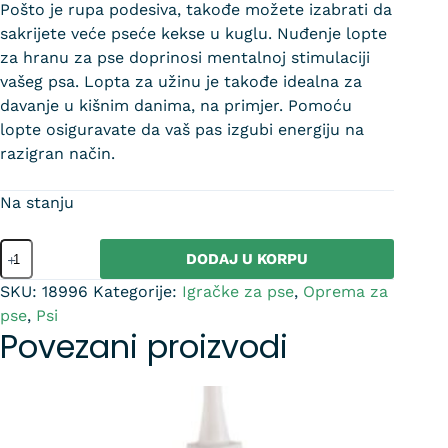
Pošto je rupa podesiva, takođe možete izabrati da
sakrijete veće pseće kekse u kuglu. Nuđenje lopte
za hranu za pse doprinosi mentalnoj stimulaciji
vašeg psa. Lopta za užinu je takođe idealna za
davanje u kišnim danima, na primjer. Pomoću
lopte osiguravate da vaš pas izgubi energiju na
razigran način.
Na stanju
DODAJ U KORPU
SKU:
18996
Kategorije:
Igračke za pse
,
Oprema za
pse
,
Psi
Povezani proizvodi