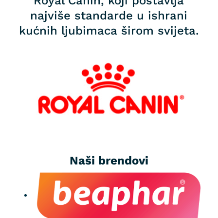
Royal Canin, koji postavlja
najviše standarde u ishrani
kućnih ljubimaca širom svijeta.
Naši brendovi