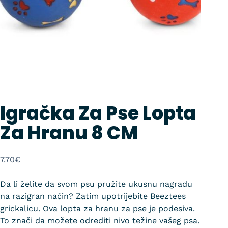
Igračka Za Pse Lopta
Za Hranu 8 CM
7.70
€
Da li želite da svom psu pružite ukusnu nagradu
na razigran način? Zatim upotrijebite Beeztees
grickalicu. Ova lopta za hranu za pse je podesiva.
To znači da možete odrediti nivo težine vašeg psa.