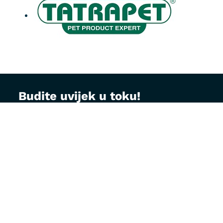
Budite uvijek u toku!
Prijavite se na MontVet newsletter i dobijajte
korisne savjete za brigu o ljubimcima, najave
akcija i specijalne ponude direktno na vaš e-
mail.
Email adresa: