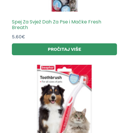
Spej Za Svjež Dah Za Pse i Mačke Fresh
Breath
5.60
€
PROČITAJ VIŠE