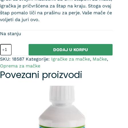
igračka je pričvršćena za štap na kraju. Stoga ovaj
štap pomalo liči na prašinu za perje. Vaše mače će
voljeti da juri ovo.
Na stanju
DODAJ U KORPU
SKU:
18587
Kategorije:
Igračke za mačke
,
Mačke
,
Oprema za mačke
Povezani proizvodi