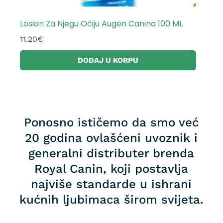
Losion Za Njegu Očiju Augen Canina 100 ML
11.20
€
DODAJ U KORPU
Ponosno ističemo da smo već
20 godina ovlašćeni uvoznik i
generalni distributer brenda
Royal Canin, koji postavlja
najviše standarde u ishrani
kućnih ljubimaca širom svijeta.