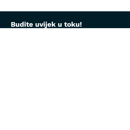
Budite uvijek u toku!
Prijavite se na MontVet newsletter i dobijajte
korisne savjete za brigu o ljubimcima, najave
akcija i specijalne ponude direktno na vaš e-
mail.
Email adresa: