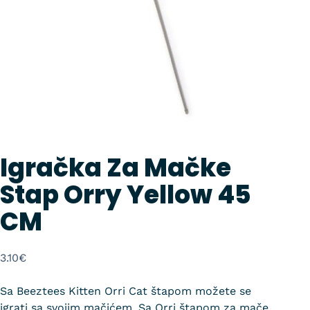
Igračka Za Mačke
Stap Orry Yellow 45
CM
3.10
€
Sa Beeztees Kitten Orri Cat štapom možete se
igrati sa svojim mačićem. Sa Orri štapom za mače,