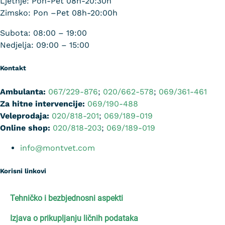
Ljetnje: Pon-Pet 08h-20:30h
Zimsko: Pon –Pet 08h-20:00h
Subota: 08:00 – 19:00
Nedjelja: 09:00 – 15:00
Kontakt
Ambulanta:
067/229-876
;
020/662-578
;
069/361-461
Za hitne intervencije:
069/190-488
Veleprodaja:
020/818-201
;
069/189-019
Online shop:
020/818-203
;
069/189-019
info@montvet.com
Korisni linkovi
Tehničko i bezbjednosni aspekti
Izjava o prikupljanju ličnih podataka