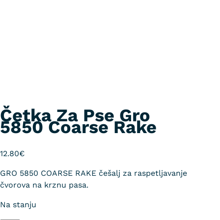
Četka Za Pse Gro
5850 Coarse Rake
12.80
€
GRO 5850 COARSE RAKE češalj za raspetljavanje
čvorova na krznu pasa.
Na stanju