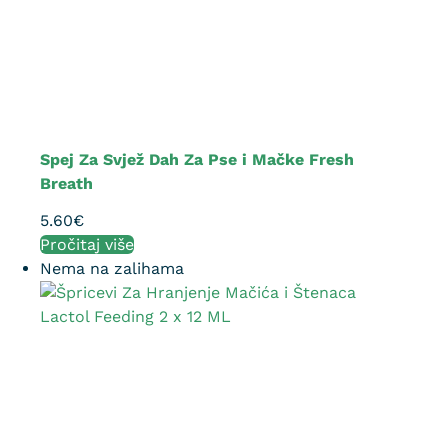
Spej Za Svjež Dah Za Pse i Mačke Fresh
Breath
5.60
€
Pročitaj više
Nema na zalihama