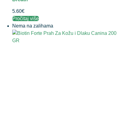
5.60
€
Pročitaj više
Nema na zalihama