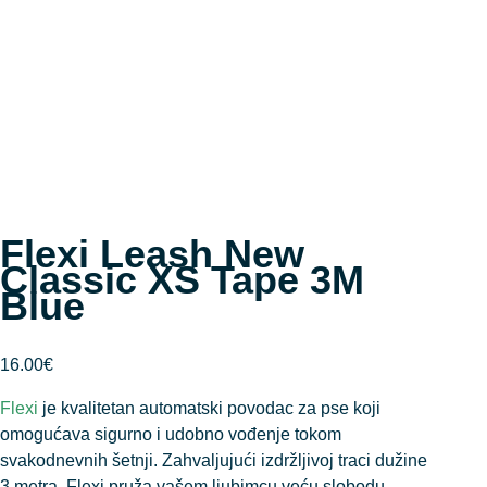
Flexi Leash New
Classic XS Tape 3M
Blue
16.00
€
Flexi
je kvalitetan automatski povodac za pse koji
omogućava sigurno i udobno vođenje tokom
svakodnevnih šetnji. Zahvaljujući izdržljivoj traci dužine
3 metra, Flexi pruža vašem ljubimcu veću slobodu