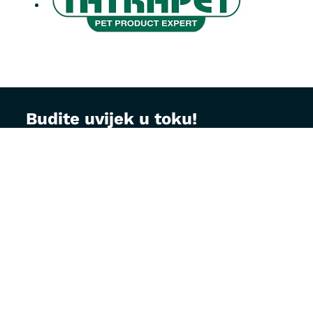
Budite uvijek u toku!
Prijavite se na MontVet newsletter i dobijajte
korisne savjete za brigu o ljubimcima, najave
akcija i specijalne ponude direktno na vaš e-
mail.
Email adresa: