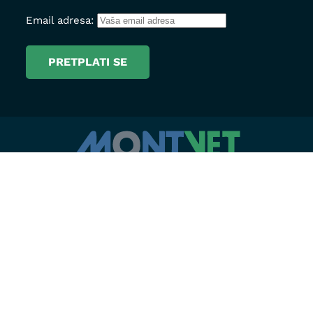
Email adresa:
Radno vrijeme
Ambulanta
Ljetnje: Pon-Pet 08h-20:30h
Zimsko: Pon –Pet 08h-20:00h