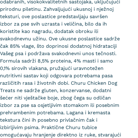
odabranih, visokokvalitetnih sastojaka, uključujući
prirodnu piletinu. Zahvaljujući ukusnoj i nježnoj
teksturi, ove poslastice predstavljaju savršen
izbor za pse svih uzrasta i veličina, bilo da ih
koristite kao nagradu, dodatak obroku ili
svakodnevnu užinu. Ove ukusne poslastice sadrže
čak 85% vlage, što doprinosi dodatnoj hidrataciji
Vašeg psa i podržava svakodnevni unos tečnosti.
Formula sadrži 8,5% proteina, 4% masti i samo
0,1% sirovih vlakana, pružajući uravnotežen
nutritivni sastav koji odgovara potrebama pasa
različitih rasa i životnih dobi. Churu Chicken Dog
Treats ne sadrže gluten, konzervanse, dodatni
šećer niti vještačke boje, zbog čega su odličan
izbor za pse sa osjetljivim stomakom ili posebnim
prehrambenim potrebama. Lagana i kremasta
tekstura čini ih posebno privlačnim čak i
izbirljivim psima. Praktične Churu tubice
omogućavaju hranjenje direktno iz ruke, stvarajući