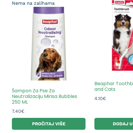
Nema na zalihama
Beaphar Toothb
and Cats
Šampon Za Pse Za
Neutralizaciju Mirisa Bubbles
4.10
€
250 ML
7.40
€
PROČITAJ VIŠE
DODAJ U