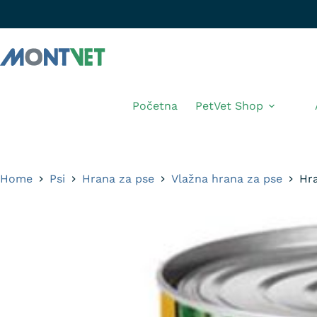
Početna
PetVet Shop
Home
Psi
Hrana za pse
Vlažna hrana za pse
Hr