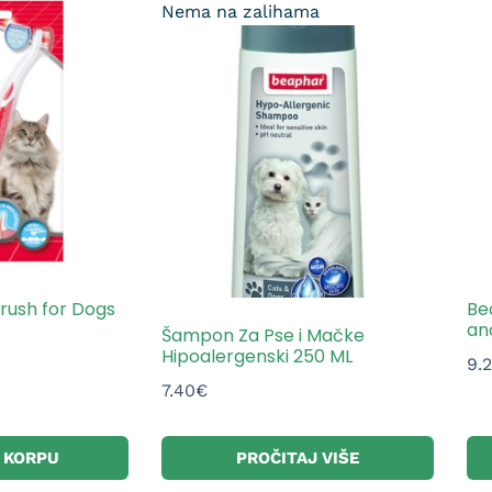
Nema na zalihama
rush for Dogs
Be
an
Šampon Za Pse i Mačke
Hipoalergenski 250 ML
9.
7.40
€
 KORPU
PROČITAJ VIŠE