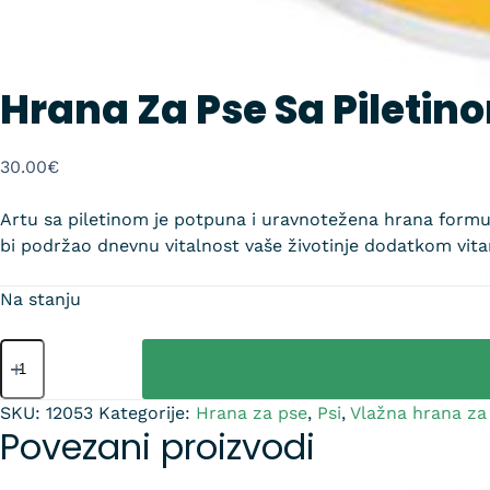
Hrana Za Pse Sa Piletin
30.00
€
Artu sa piletinom je potpuna i uravnotežena hrana formul
bi podržao dnevnu vitalnost vaše životinje dodatkom vit
Na stanju
SKU:
12053
Kategorije:
Hrana za pse
,
Psi
,
Vlažna hrana za
Povezani proizvodi