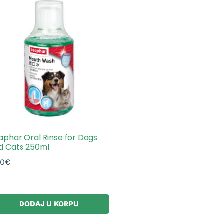
aphar Oral Rinse for Dogs
d Cats 250ml
20
€
DODAJ U KORPU