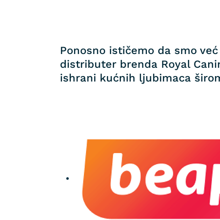
Ponosno ističemo da smo već 
distributer brenda Royal Canin
ishrani kućnih ljubimaca širom