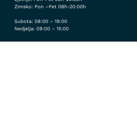
Zimsko: Pon –Pet 08h-20:00h
Subota: 08:00 – 19:00
Nedjelja: 09:00 – 15:00
Kontakt
Ambulanta:
067/229-876
;
020/662-578
;
069/361-461
Za hitne intervencije:
069/190-488
Veleprodaja:
020/818-201
;
069/189-019
Online shop:
020/818-203
;
069/189-019
info@montvet.com
Korisni linkovi
Tehničko i bezbjednosni aspekti
Izjava o prikupljanju ličnih podataka