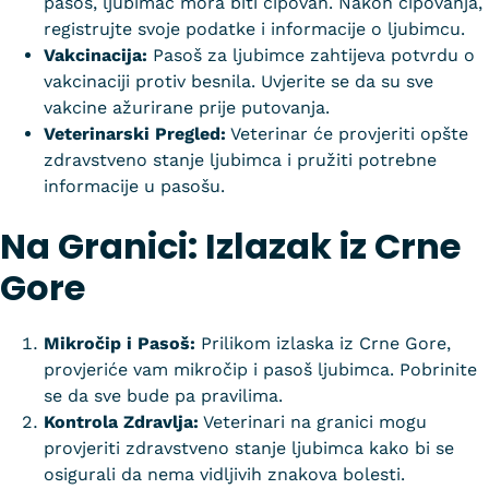
pasoš, ljubimac mora biti čipovan. Nakon čipovanja,
registrujte svoje podatke i informacije o ljubimcu.
Vakcinacija:
Pasoš za ljubimce zahtijeva potvrdu o
vakcinaciji protiv besnila. Uvjerite se da su sve
vakcine ažurirane prije putovanja.
Veterinarski Pregled:
Veterinar će provjeriti opšte
zdravstveno stanje ljubimca i pružiti potrebne
informacije u pasošu.
Na Granici: Izlazak iz Crne
Gore
Mikročip i Pasoš:
Prilikom izlaska iz Crne Gore,
provjeriće vam mikročip i pasoš ljubimca. Pobrinite
se da sve bude pa pravilima.
Kontrola Zdravlja:
Veterinari na granici mogu
provjeriti zdravstveno stanje ljubimca kako bi se
osigurali da nema vidljivih znakova bolesti.