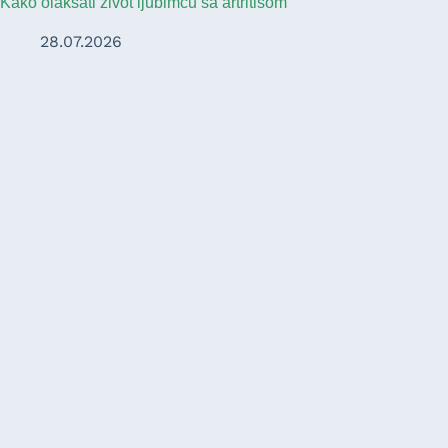
Kako olakšati život ljubimcu sa artritisom
28.07.2026