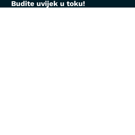
Budite uvijek u toku!
Prijavite se na MontVet newsletter i dobijajte
korisne savjete za brigu o ljubimcima, najave
akcija i specijalne ponude direktno na vaš e-
mail.
Email adresa:
Radno vrijeme