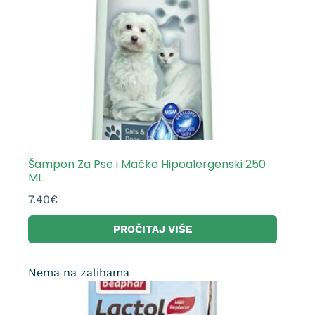
Šampon Za Pse i Mačke Hipoalergenski 250
ML
7.40
€
PROČITAJ VIŠE
Nema na zalihama