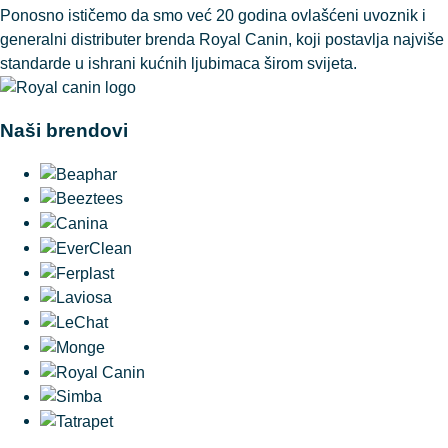
Ponosno ističemo da smo već 20 godina ovlašćeni uvoznik i
generalni distributer brenda Royal Canin, koji postavlja najviše
standarde u ishrani kućnih ljubimaca širom svijeta.
Naši brendovi