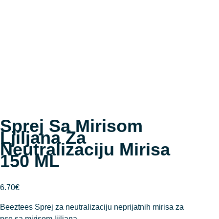
Sprej Sa Mirisom
Ljiljana Za
Neutralizaciju Mirisa
150 ML
6.70
€
Beeztees Sprej za neutralizaciju neprijatnih mirisa za
pse sa mirisom ljiljana.