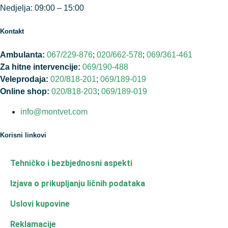
Nedjelja: 09:00 – 15:00
Kontakt
Ambulanta:
067/229-876
;
020/662-578
;
069/361-461
Za hitne intervencije:
069/190-488
Veleprodaja:
020/818-201
;
069/189-019
Online shop:
020/818-203
;
069/189-019
info@montvet.com
Korisni linkovi
Tehničko i bezbjednosni aspekti
Izjava o prikupljanju ličnih podataka
Uslovi kupovine
Reklamacije