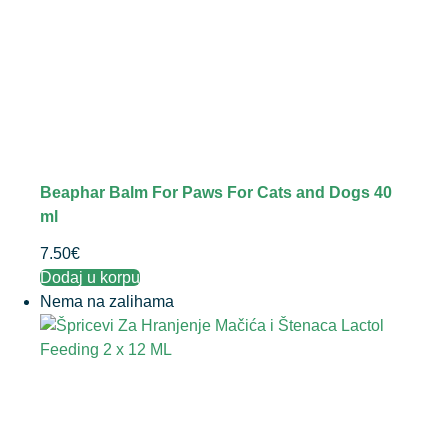
Beaphar Balm For Paws For Cats and Dogs 40
ml
7.50
€
Dodaj u korpu
Nema na zalihama