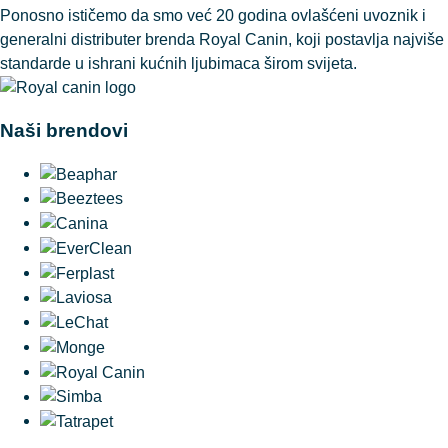
Ponosno ističemo da smo već 20 godina ovlašćeni uvoznik i
generalni distributer brenda Royal Canin, koji postavlja najviše
standarde u ishrani kućnih ljubimaca širom svijeta.
Naši brendovi