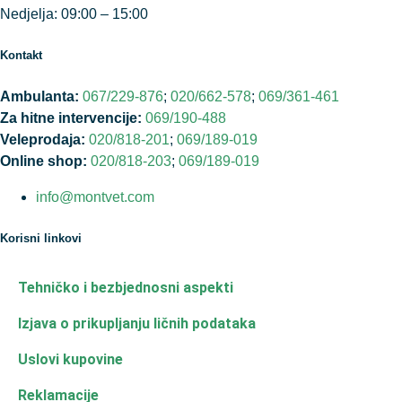
Nedjelja: 09:00 – 15:00
Kontakt
Ambulanta:
067/229-876
;
020/662-578
;
069/361-461
Za hitne intervencije:
069/190-488
Veleprodaja:
020/818-201
;
069/189-019
Online shop:
020/818-203
;
069/189-019
info@montvet.com
Korisni linkovi
Tehničko i bezbjednosni aspekti
Izjava o prikupljanju ličnih podataka
Uslovi kupovine
Reklamacije