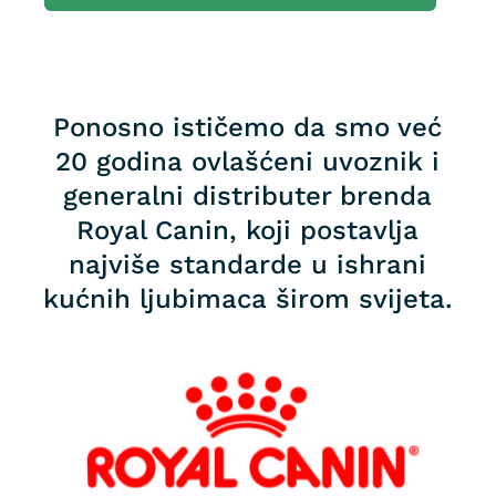
Ponosno ističemo da smo već
20 godina ovlašćeni uvoznik i
generalni distributer brenda
Royal Canin, koji postavlja
najviše standarde u ishrani
kućnih ljubimaca širom svijeta.