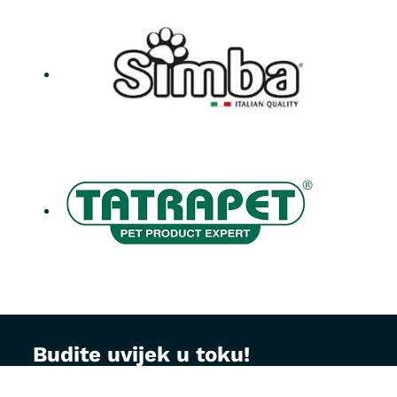
Budite uvijek u toku!
Prijavite se na MontVet newsletter i dobijajte