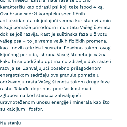
do 10 meseci. Ekstra male rase se obično
karakterišu kao odrasli psi koji teže ispod 4 kg.
Ova hrana sadrži kompleks specifičnih
antioksidanata uključujući veoma koristan vitamin
E koji pomaže prirodnom imunitetu Vašeg šteneta
dok se još razvija. Rast je suštinska faza u životu
vašeg psa – to je vreme velikih fizičkih promena,
kao i novih otkrića i susreta. Posebno tokom ovog
ključnog perioda, ishrana Vašeg šteneta je važna
kako bi se podržalo optimalno zdravlje dok raste i
razvija se. Zahvaljujući posebno prilagođenom
energetskom sadržaju ove granule pomaže u
održavanju rasta Vašeg šteneta tokom druge faze
rasta. Takođe doprinosi podršci kostima i
zglobovima kod štenaca zahvaljujući
uravnoteženom unosu energije i minerala kao što
su kalcijum i fosfor.
Na stanju