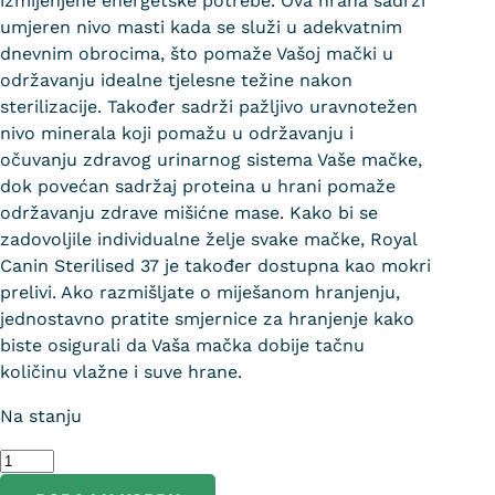
izmijenjene energetske potrebe. Ova hrana sadrži
umjeren nivo masti kada se služi u adekvatnim
dnevnim obrocima, što pomaže Vašoj mački u
održavanju idealne tjelesne težine nakon
sterilizacije. Također sadrži pažljivo uravnotežen
nivo minerala koji pomažu u održavanju i
očuvanju zdravog urinarnog sistema Vaše mačke,
dok povećan sadržaj proteina u hrani pomaže
održavanju zdrave mišićne mase. Kako bi se
zadovoljile individualne želje svake mačke, Royal
Canin Sterilised 37 je također dostupna kao mokri
prelivi. Ako razmišljate o miješanom hranjenju,
jednostavno pratite smjernice za hranjenje kako
biste osigurali da Vaša mačka dobije tačnu
količinu vlažne i suve hrane.
Na stanju