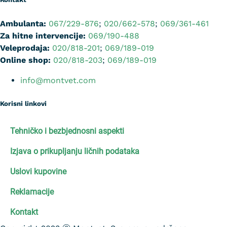
Ambulanta:
067/229-876
;
020/662-578
;
069/361-461
Za hitne intervencije:
069/190-488
Veleprodaja:
020/818-201
;
069/189-019
Online shop:
020/818-203
;
069/189-019
info@montvet.com
Korisni linkovi
Tehničko i bezbjednosni aspekti
Izjava o prikupljanju ličnih podataka
Uslovi kupovine
Reklamacije
Kontakt