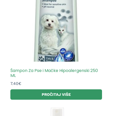
Šampon Za Pse i Mačke Hipoalergenski 250
ML
7.40
€
PROČITAJ VIŠE