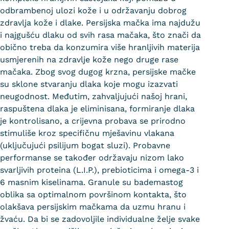
odbrambenoj ulozi kože i u održavanju dobrog
zdravlja kože i dlake. Persijska mačka ima najdužu
i najgušću dlaku od svih rasa mačaka, što znači da
obično treba da konzumira više hranljivih materija
usmjerenih na zdravlje kože nego druge rase
mačaka. Zbog svog dugog krzna, persijske mačke
su sklone stvaranju dlaka koje mogu izazvati
neugodnost. Međutim, zahvaljujući našoj hrani,
raspuštena dlaka je eliminisana, formiranje dlaka
je kontrolisano, a crijevna probava se prirodno
stimuliše kroz specifičnu mješavinu vlakana
(uključujući psilijum bogat sluzi). Probavne
performanse se također održavaju nizom lako
svarljivih proteina (L.I.P.), prebioticima i omega-3 i
6 masnim kiselinama. Granule su bademastog
oblika sa optimalnom površinom kontakta, što
olakšava persijskim mačkama da uzmu hranu i
žvaću. Da bi se zadovoljile individualne želje svake