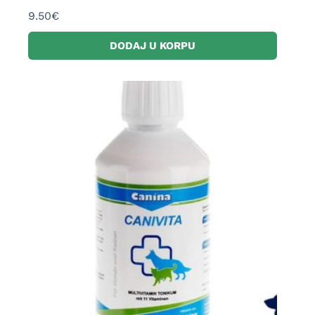
9.50
€
DODAJ U KORPU