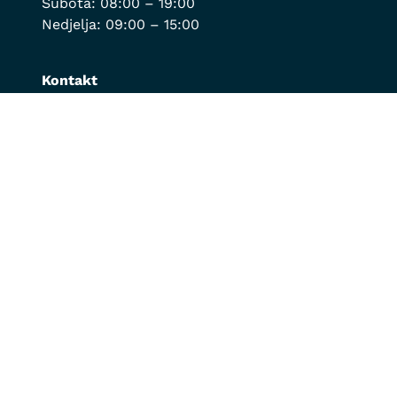
Subota: 08:00 – 19:00
Nedjelja: 09:00 – 15:00
Kontakt
Ambulanta:
067/229-876
;
020/662-578
;
069/361-461
Za hitne intervencije:
069/190-488
Veleprodaja:
020/818-201
;
069/189-019
Online shop:
020/818-203
;
069/189-019
info@montvet.com
Korisni linkovi
Tehničko i bezbjednosni aspekti
Izjava o prikupljanju ličnih podataka
Uslovi kupovine