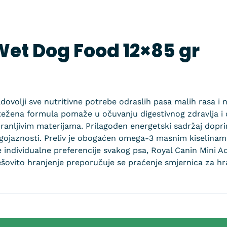
Wet Dog Food 12×85 gr
dovolji sve nutritivne potrebe odraslih pasa malih rasa i 
otežena formula pomaže u očuvanju digestivnog zdravlja i 
hranljivim materijama. Prilagođen energetski sadržaj dopr
iji gojaznosti. Preliv je obogaćen omega-3 masnim kiselin
e individualne preferencije svakog psa, Royal Canin Mini A
ovito hranjenje preporučuje se praćenje smjernica za hr