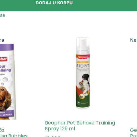
DODAJ U KORPU
pse
ma
Ne
Beaphar Pet Behave Training
Spray 125 ml
Za
Ge
risa Bubbles
Pr