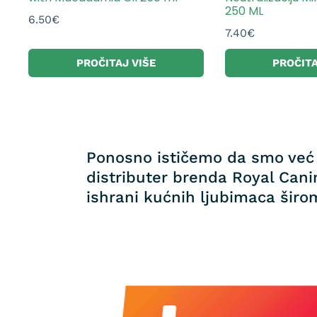
250 ML
6.50
€
7.40
€
PROČITAJ VIŠE
PROČITA
Ponosno ističemo da smo već 
distributer brenda Royal Canin
ishrani kućnih ljubimaca širom