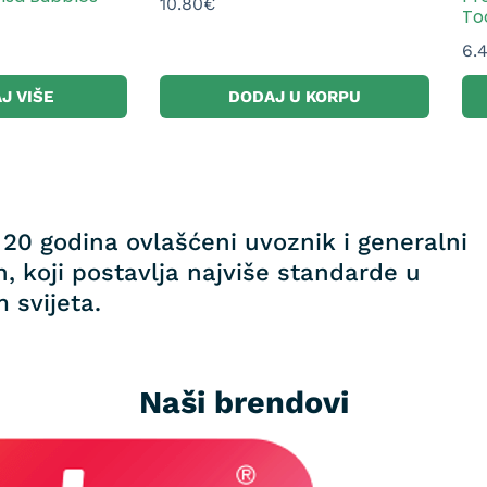
10.80
€
To
6.
J VIŠE
DODAJ U KORPU
20 godina ovlašćeni uvoznik i generalni
, koji postavlja najviše standarde u
 svijeta.
Naši brendovi