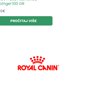
othgel 100 GR
40
€
PROČITAJ VIŠE