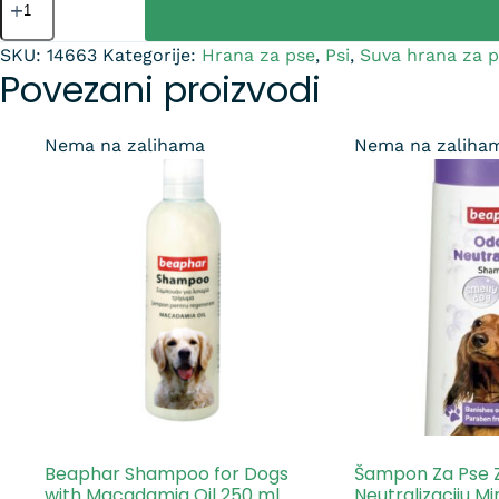
SKU:
14663
Kategorije:
Hrana za pse
,
Psi
,
Suva hrana za 
Povezani proizvodi
Nema na zalihama
Nema na zaliha
Beaphar Shampoo for Dogs
Šampon Za Pse 
with Macadamia Oil 250 ml
Neutralizaciju Mi