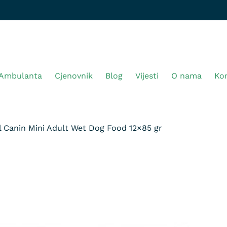
Ambulanta
Cjenovnik
Blog
Vijesti
O nama
Ko
l Canin Mini Adult Wet Dog Food 12×85 gr