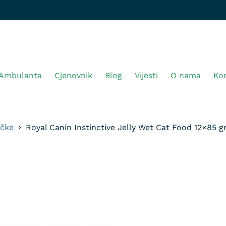
Ambulanta
Cjenovnik
Blog
Vijesti
O nama
Ko
ačke
Royal Canin Instinctive Jelly Wet Cat Food 12×85 g