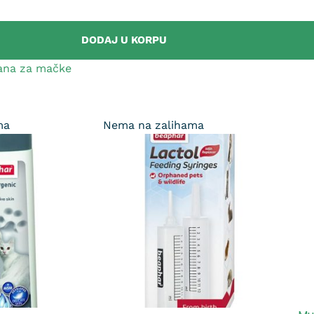
DODAJ U KORPU
ana za mačke
ma
Nema na zalihama