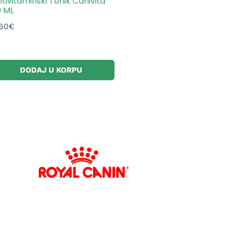
tivitaminski Tonik Canivita
0 ML
.60
€
DODAJ U KORPU