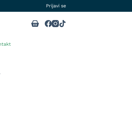
Prijavi se
ntakt
r