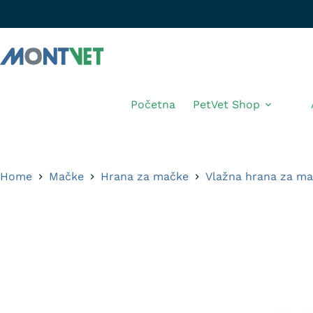
Početna
PetVet Shop
Home
Mačke
Hrana za mačke
Vlažna hrana za m