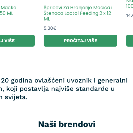
Mul
10
i Mačke
Špricevi Za Hranjenje Mačića i
250 ML
Štenaca Lactol Feeding 2 x 12
14
ML
5.30
€
J VIŠE
PROČITAJ VIŠE
20 godina ovlašćeni uvoznik i generalni
, koji postavlja najviše standarde u
 svijeta.
Naši brendovi