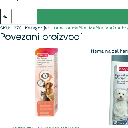
SKU:
12701
Kategorije:
Hrana za mačke
,
Mačke
,
Vlažna hr
Povezani proizvodi
Nema na zaliha