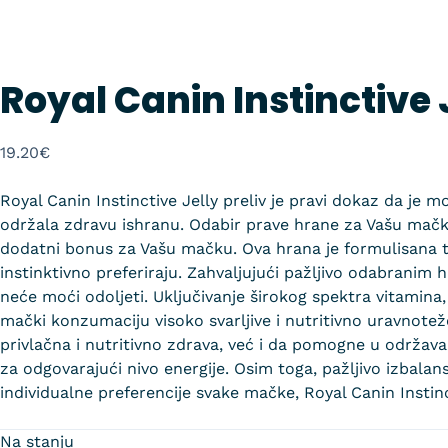
Royal Canin Instinctive 
19.20
€
Royal Canin Instinctive Jelly preliv je pravi dokaz da je m
održala zdravu ishranu. Odabir prave hrane za Vašu mačk
dodatni bonus za Vašu mačku. Ova hrana je formulisana 
instinktivno preferiraju. Zahvaljujući pažljivo odabranim
neće moći odoljeti. Uključivanje širokog spektra vitamin
mački konzumaciju visoko svarljive i nutritivno uravnotež
privlačna i nutritivno zdrava, već i da pomogne u održavan
za odgovarajući nivo energije. Osim toga, pažljivo izbalans
individualne preferencije svake mačke, Royal Canin Instinc
Na stanju