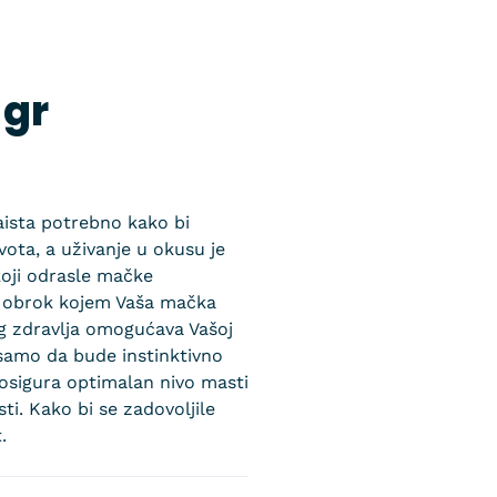
 gr
zaista potrebno kako bi
ota, a uživanje u okusu je
oji odrasle mačke
 je obrok kojem Vaša mačka
eg zdravlja omogućava Vašoj
 samo da bude instinktivno
 osigura optimalan nivo masti
ti. Kako bi se zadovoljile
.