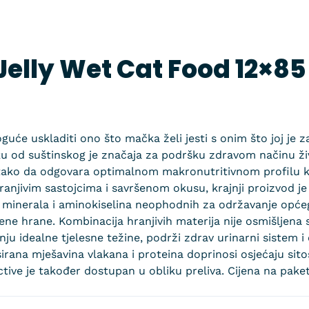
Jelly Wet Cat Food 12×85
oguće uskladiti ono što mačka želi jesti s onim što joj je 
u od suštinskog je značaja za podršku zdravom načinu živ
tako da odgovara optimalnom makronutritivnom profilu k
 hranjivim sastojcima i savršenom okusu, krajnji proizvod
a, minerala i aminokiselina neophodnih za održavanje opć
ene hrane. Kombinacija hranjivih materija nije osmišljena
ju idealne tjelesne težine, podrži zdrav urinarni sistem i
irana mješavina vlakana i proteina doprinosi osjećaju sitos
tive je također dostupan u obliku preliva. Cijena na paket