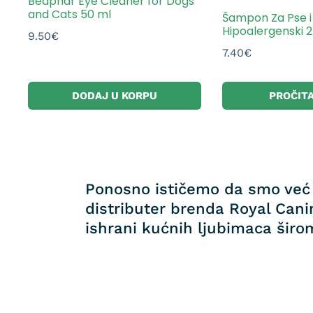
Beaphar Eye Cleaner for Dogs
and Cats 50 ml
Šampon Za Pse 
Hipoalergenski 
9.50
€
7.40
€
DODAJ U KORPU
PROČITA
Ponosno ističemo da smo već 
distributer brenda Royal Canin
ishrani kućnih ljubimaca širom