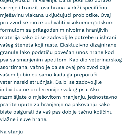
osjetljivošću na varenje. Da bi podržao zdravo
varenje i tranzit, ova hrana sadrži specifičnu
mješavinu vlakana uključujući probiotike. Ovaj
proizvod se može pohvaliti visokoenergetskom
formulom sa prilagođenim nivoima hranljivih
materija kako bi se zadovoljile potrebe u ishrani
vašeg šteneta koji raste. Ekskluzivno dizajnirane
granule lako podstiču povećan unos hrane kod
psa sa smanjenim apetitom. Kao dio veterinarskog
asortimana, važno je da se ovaj proizvod daje
vašem ljubimcu samo kada ga preporuči
veterinarski stručnjak. Da bi se zadovoljile
individualne preferencije svakog psa. Ako
razmišljate o mješovitom hranjenju, jednostavno
pratite upute za hranjenje na pakovanju kako
biste osigurali da vaš pas dobije tačnu količinu
vlažne i suve hrane.
Na stanju