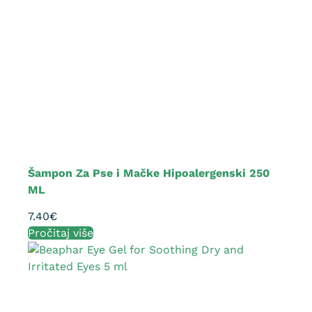
Šampon Za Pse i Mačke Hipoalergenski 250
ML
7.40
€
Pročitaj više