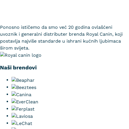
Ponosno ističemo da smo već 20 godina ovlašćeni
uvoznik i generalni distributer brenda Royal Canin, koji
postavlja najviše standarde u ishrani kućnih ljubimaca
širom svijeta.
Naši brendovi