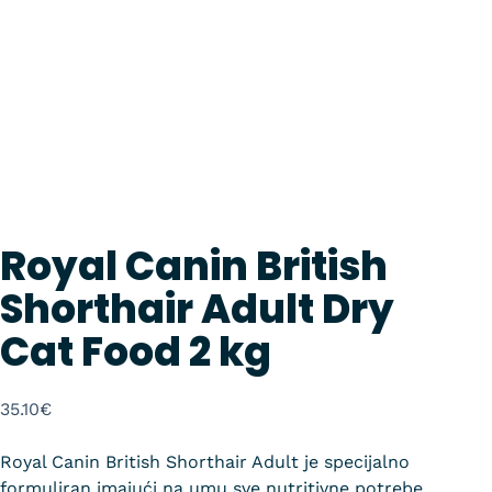
Royal Canin British
Shorthair Adult Dry
Cat Food 2 kg
35.10
€
Royal Canin British Shorthair Adult je specijalno
formuliran imajući na umu sve nutritivne potrebe