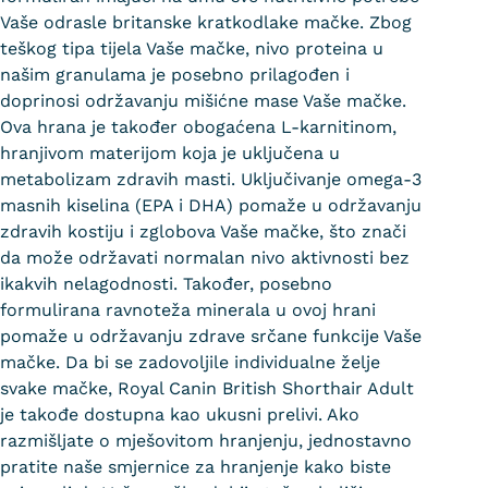
Vaše odrasle britanske kratkodlake mačke. Zbog
teškog tipa tijela Vaše mačke, nivo proteina u
našim granulama je posebno prilagođen i
doprinosi održavanju mišićne mase Vaše mačke.
Ova hrana je također obogaćena L-karnitinom,
hranjivom materijom koja je uključena u
metabolizam zdravih masti. Uključivanje omega-3
masnih kiselina (EPA i DHA) pomaže u održavanju
zdravih kostiju i zglobova Vaše mačke, što znači
da može održavati normalan nivo aktivnosti bez
ikakvih nelagodnosti. Također, posebno
formulirana ravnoteža minerala u ovoj hrani
pomaže u održavanju zdrave srčane funkcije Vaše
mačke. Da bi se zadovoljile individualne želje
svake mačke, Royal Canin British Shorthair Adult
je takođe dostupna kao ukusni prelivi. Ako
razmišljate o mješovitom hranjenju, jednostavno
pratite naše smjernice za hranjenje kako biste