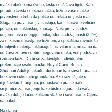
mačka obično ima čvrsto, teško i mišićavo tijelo. Kao
prirodno čvrsta i moćna mačka, težina vaše mačke
prvenstveno treba da potiče od mišića umjesto masti.
Stoga su pravi hranljivi sastojci, kao i ispravne veličine
porcija, od suštinskog značaja. Naši prelivi sadrže
umjeren nivo energije i prilagođen sadržaj masti (3,2%)
za efikasno upravljanje težinom, a specifična ravnoteža
hranljivih materija, uključujući niz vitamina, ne samo da
održava zdravu i dobro njegovanu dlaku, već podržava
i zdravu kožu. Da bi se zadovoljile individualne
preferencije svake mačke, Royal Canin British
Shorthair Adult je također dostupan kao suva hrana, sa
hrskavim i ukusnim granulama. Ako razmišljate o
mješovitom hranjenju, jednostavno pratite naše
smjernice za hranjenje kako biste osigurali da vaša
mačka dobije tačnu količinu vlažne i suve hrane. Cijena
na paket.
Na stanju