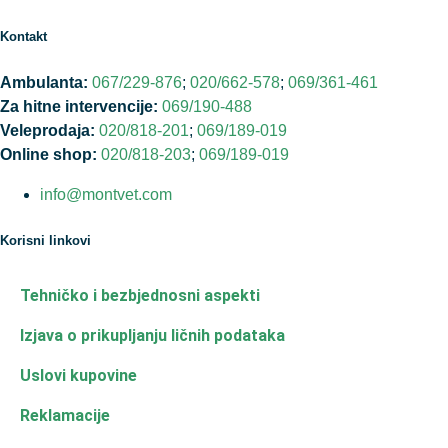
Kontakt
Ambulanta:
067/229-876
;
020/662-578
;
069/361-461
Za hitne intervencije:
069/190-488
Veleprodaja:
020/818-201
;
069/189-019
Online shop:
020/818-203
;
069/189-019
info@montvet.com
Korisni linkovi
Tehničko i bezbjednosni aspekti
Izjava o prikupljanju ličnih podataka
Uslovi kupovine
Reklamacije