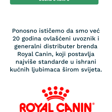
Ponosno ističemo da smo već
20 godina ovlašćeni uvoznik i
generalni distributer brenda
Royal Canin, koji postavlja
najviše standarde u ishrani
kućnih ljubimaca širom svijeta.