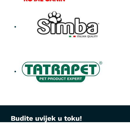
Budite uvijek u toku!
Prijavite se na MontVet newsletter i dobijajte