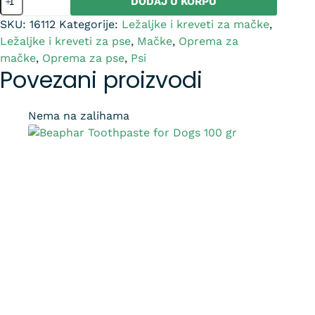
DODAJ U KORPU
SKU:
16112
Kategorije:
Ležaljke i kreveti za mačke
,
Ležaljke i kreveti za pse
,
Mačke
,
Oprema za
mačke
,
Oprema za pse
,
Psi
Povezani proizvodi
Nema na zalihama