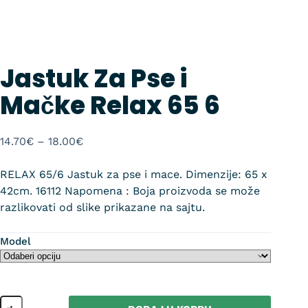
Jastuk Za Pse i
Mačke Relax 65 6
14.70
€
–
18.00
€
RELAX 65/6 Jastuk za pse i mace. Dimenzije: 65 x
42cm. 16112 Napomena : Boja proizvoda se može
razlikovati od slike prikazane na sajtu.
Model