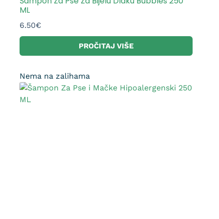
Šampon Za Pse Za Bijelu Dlaku Bubbles 250
ML
6.50
€
PROČITAJ VIŠE
Nema na zalihama