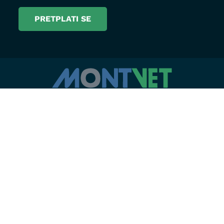
Radno vrijeme
Ambulanta
Ljetnje: Pon-Pet 08h-20:30h
Zimsko: Pon –Pet 08h-20:00h
Subota: 08:00 – 19:00
Nedjelja: 09:00 – 15:00