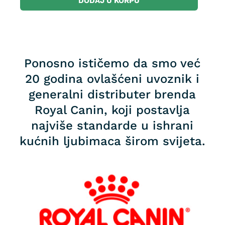
DODAJ U KORPU
Ponosno ističemo da smo već
20 godina ovlašćeni uvoznik i
generalni distributer brenda
Royal Canin, koji postavlja
najviše standarde u ishrani
kućnih ljubimaca širom svijeta.