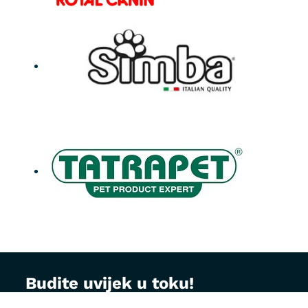
Budite uvijek u toku!
Prijavite se na MontVet newsletter i dobijajte