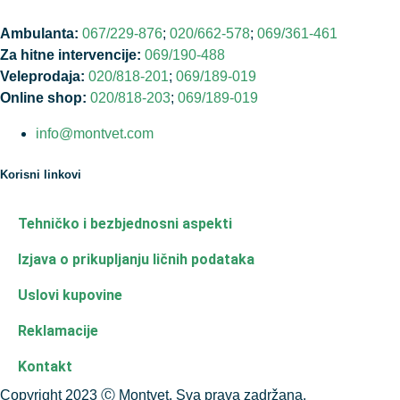
Ambulanta:
067/229-876
;
020/662-578
;
069/361-461
Za hitne intervencije:
069/190-488
Veleprodaja:
020/818-201
;
069/189-019
Online shop:
020/818-203
;
069/189-019
info@montvet.com
Korisni linkovi
Tehničko i bezbjednosni aspekti
Izjava o prikupljanju ličnih podataka
Uslovi kupovine
Reklamacije
Kontakt
Copyright 2023 Ⓒ Montvet. Sva prava zadržana.