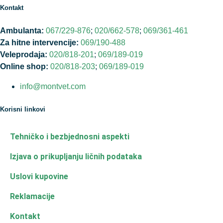
Kontakt
Ambulanta:
067/229-876
;
020/662-578
;
069/361-461
Za hitne intervencije:
069/190-488
Veleprodaja:
020/818-201
;
069/189-019
Online shop:
020/818-203
;
069/189-019
info@montvet.com
Korisni linkovi
Tehničko i bezbjednosni aspekti
Izjava o prikupljanju ličnih podataka
Uslovi kupovine
Reklamacije
Kontakt