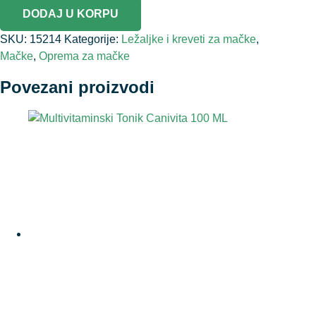
DODAJ U KORPU
SKU:
15214
Kategorije:
Ležaljke i kreveti za mačke
,
Mačke
,
Oprema za mačke
Povezani proizvodi