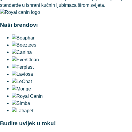
standarde u ishrani kućnih ljubimaca širom svijeta.
Naši brendovi
Budite uvijek u toku!