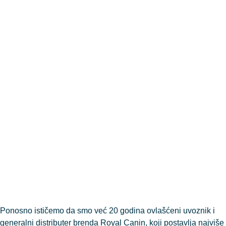
Ponosno ističemo da smo već 20 godina ovlašćeni uvoznik i
generalni distributer brenda Royal Canin, koji postavlja najviše