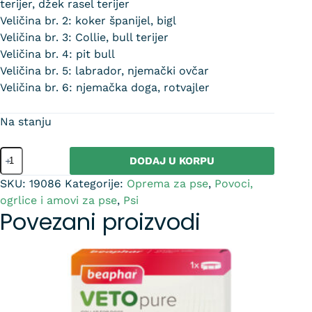
terijer, džek rasel terijer
Veličina br. 2: koker španijel, bigl
Veličina br. 3: Collie, bull terijer
Veličina br. 4: pit bull
Veličina br. 5: labrador, njemački ovčar
Veličina br. 6: njemačka doga, rotvajler
Na stanju
DODAJ U KORPU
SKU:
19086
Kategorije:
Oprema za pse
,
Povoci,
ogrlice i amovi za pse
,
Psi
Povezani proizvodi