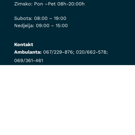
Zimsko: Pon –Pet 08h-20:00h
Subota: 08:00 – 19:00
Nedjelja: 09:00 – 15:00
Kontakt
Ambulanta:
067/229-876
;
020/662-578
;
069/361-461
Za hitne intervencije:
069/190-488
Veleprodaja:
020/818-201
;
069/189-019
Online shop:
020/818-203
;
069/189-019
info@montvet.com
Korisni linkovi
Tehničko i bezbjednosni aspekti
Izjava o prikupljanju ličnih podataka