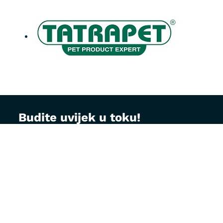
Budite uvijek u toku!
Prijavite se na MontVet newsletter i dobijajte
korisne savjete za brigu o ljubimcima, najave
akcija i specijalne ponude direktno na vaš e-
mail.
Email adresa: