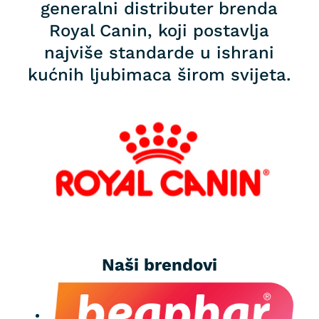
generalni distributer brenda
Royal Canin, koji postavlja
najviše standarde u ishrani
kućnih ljubimaca širom svijeta.
Naši brendovi