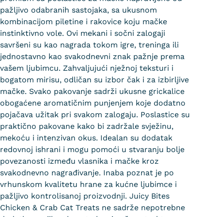
pažljivo odabranih sastojaka, sa ukusnom
kombinacijom piletine i rakovice koju mačke
instinktivno vole. Ovi mekani i sočni zalogaji
savršeni su kao nagrada tokom igre, treninga ili
jednostavno kao svakodnevni znak pažnje prema
vašem ljubimcu. Zahvaljujući nježnoj teksturi i
bogatom mirisu, odličan su izbor čak i za izbirljive
mačke. Svako pakovanje sadrži ukusne grickalice
obogaćene aromatičnim punjenjem koje dodatno
pojačava užitak pri svakom zalogaju. Poslastice su
praktično pakovane kako bi zadržale svježinu,
mekoću i intenzivan okus. Idealan su dodatak
redovnoj ishrani i mogu pomoći u stvaranju bolje
povezanosti između vlasnika i mačke kroz
svakodnevno nagrađivanje.
Inaba
poznat je po
vrhunskom kvalitetu hrane za kućne ljubimce i
pažljivo kontrolisanoj proizvodnji. Juicy Bites
Chicken & Crab Cat Treats ne sadrže nepotrebne