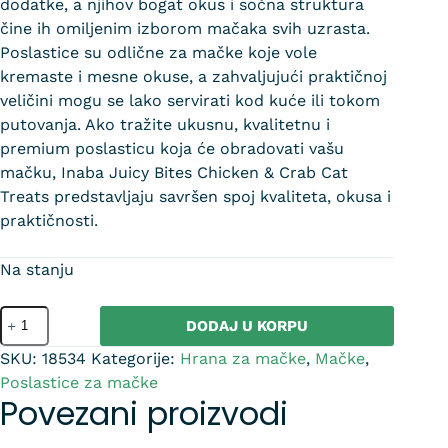
dodatke, a njihov bogat okus i sočna struktura
čine ih omiljenim izborom mačaka svih uzrasta.
Poslastice su odlične za mačke koje vole
kremaste i mesne okuse, a zahvaljujući praktičnoj
veličini mogu se lako servirati kod kuće ili tokom
putovanja. Ako tražite ukusnu, kvalitetnu i
premium poslasticu koja će obradovati vašu
mačku,
Inaba
Juicy Bites Chicken & Crab Cat
Treats predstavljaju savršen spoj kvaliteta, okusa i
praktičnosti.
Na stanju
DODAJ U KORPU
SKU:
18534
Kategorije:
Hrana za mačke
,
Mačke
,
Poslastice za mačke
Povezani proizvodi