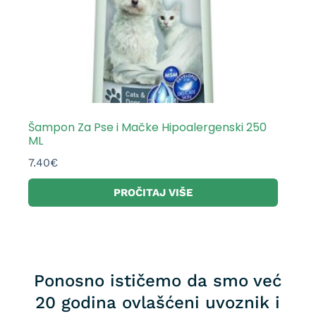
Šampon Za Pse i Mačke Hipoalergenski 250
ML
7.40
€
PROČITAJ VIŠE
Ponosno ističemo da smo već
20 godina ovlašćeni uvoznik i