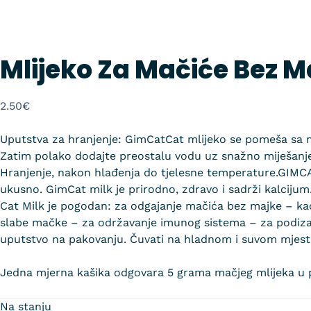
Mlijeko Za Mačiće Bez M
2.50
€
Uputstva za hranjenje: GimCatCat mlijeko se pomeša sa ma
Zatim polako dodajte preostalu vodu uz snažno miješanje
Hranjenje, nakon hlađenja do tjelesne temperature.GIMCA
ukusno. GimCat milk je prirodno, zdravo i sadrži kalciju
Cat Milk je pogodan: za odgajanje mačića bez majke – ka
slabe mačke – za održavanje imunog sistema – za podizan
uputstvo na pakovanju. Čuvati na hladnom i suvom mjest
Jedna mjerna kašika odgovara 5 grama mačjeg mlijeka u 
Na stanju