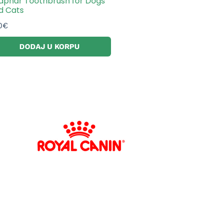
aphar Toothbrush for Dogs
d Cats
0
€
DODAJ U KORPU