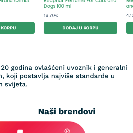
 Hranu Azimut
Beaphar Perfume For Cats and
Be
Dogs 100 ml
an
16.70
€
4.1
 KORPU
DODAJ U KORPU
20 godina ovlašćeni uvoznik i generalni
, koji postavlja najviše standarde u
 svijeta.
Naši brendovi