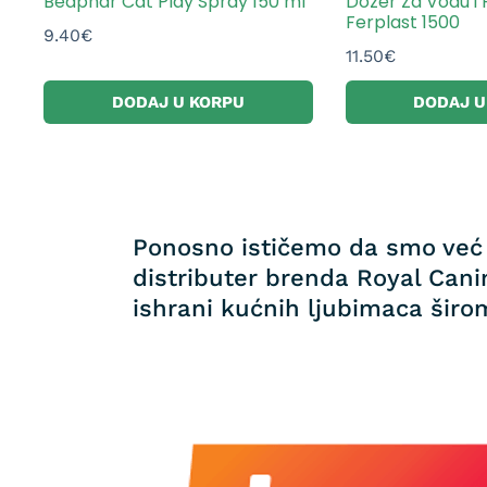
Beaphar Cat Play Spray 150 ml
Dozer Za Vodu i
Ferplast 1500
9.40
€
11.50
€
DODAJ U KORPU
DODAJ U
Ponosno ističemo da smo već 
distributer brenda Royal Canin
ishrani kućnih ljubimaca širom