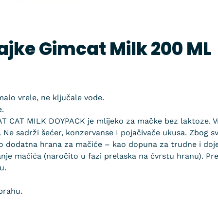
ajke Gimcat Milk 200 ML
lo vrele, ne ključale vode.
.
T CAT MILK DOYPACK je mlijeko za mačke bez laktoze. Vrlo
m. Ne sadrži šećer, konzervanse I pojačivače ukusa. Zbog 
o dodatna hrana za mačiće – kao dopuna za trudne i dojeć
je mačića (naročito u fazi prelaska na čvrstu hranu). Pr
u.
prahu.