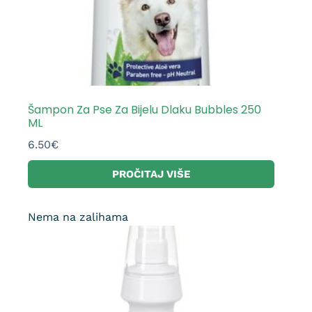
Šampon Za Pse Za Bijelu Dlaku Bubbles 250
ML
6.50
€
PROČITAJ VIŠE
Nema na zalihama