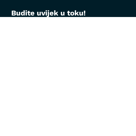
Budite uvijek u toku!
Prijavite se na MontVet newsletter i dobijajte
korisne savjete za brigu o ljubimcima, najave
akcija i specijalne ponude direktno na vaš e-
mail.
Email adresa: