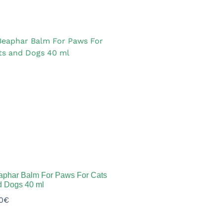
aphar Balm For Paws For Cats
d Dogs 40 ml
0
€