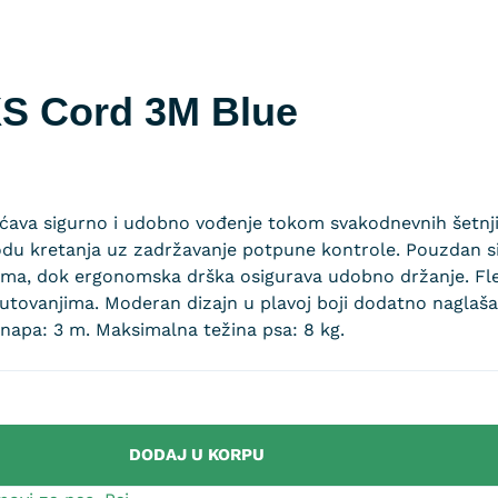
XS Cord 3M Blue
ava sigurno i udobno vođenje tokom svakodnevnih šetnji. 
bodu kretanja uz zadržavanje potpune kontrole. Pouzdan
ijama, dok ergonomska drška osigurava udobno držanje. Fl
 putovanjima. Moderan dizajn u plavoj boji dodatno naglaša
anapa: 3 m. Maksimalna težina psa: 8 kg.
DODAJ U KORPU