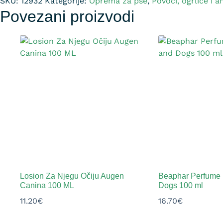
SKU:
12932
Kategorije:
Oprema za pse
,
Povoci, ogrlice i 
Povezani proizvodi
Losion Za Njegu Očiju Augen
Beaphar Perfume 
Canina 100 ML
Dogs 100 ml
11.20
€
16.70
€