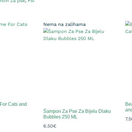
amovi za pse
,
Psi
Nema na zalihama
For Cats and
Be
an
Šampon Za Pse Za Bijelu Dlaku
Bubbles 250 ML
7.5
6.50
€