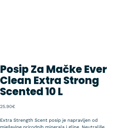
Posip Za Mačke Ever
Clean Extra Strong
Scented 10 L
25.90
€
Extra Strength Scent posip je napravljen od
mješavine prirodnih minerala i gline. Neutrališe