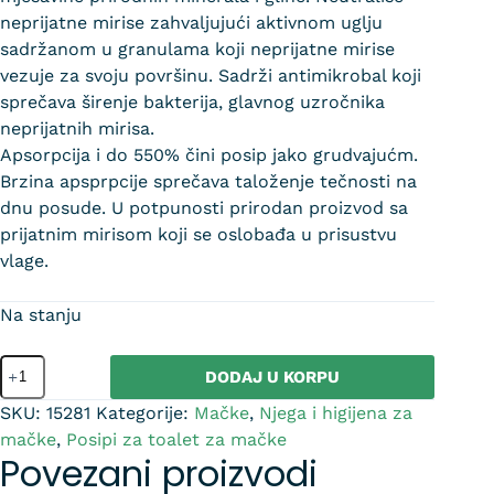
neprijatne mirise zahvaljujući aktivnom uglju
sadržanom u granulama koji neprijatne mirise
vezuje za svoju površinu. Sadrži antimikrobal koji
sprečava širenje bakterija, glavnog uzročnika
neprijatnih mirisa.
Apsorpcija i do 550% čini posip jako grudvajućm.
Brzina apsprpcije sprečava taloženje tečnosti na
dnu posude. U potpunosti prirodan proizvod sa
prijatnim mirisom koji se oslobađa u prisustvu
vlage.
Na stanju
DODAJ U KORPU
SKU:
15281
Kategorije:
Mačke
,
Njega i higijena za
mačke
,
Posipi za toalet za mačke
Povezani proizvodi