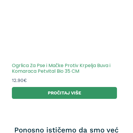
Ogrlica Za Pse i Mačke Protiv Krpelja Buva i
Komaraca Petvital Bio 35 CM
12.90
€
PROČITAJ VIŠE
Ponosno ističemo da smo već