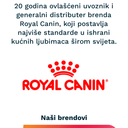
20 godina ovlašćeni uvoznik i
generalni distributer brenda
Royal Canin, koji postavlja
najviše standarde u ishrani
kućnih ljubimaca širom svijeta.
Naši brendovi