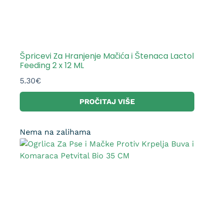
Špricevi Za Hranjenje Mačića i Štenaca Lactol
Feeding 2 x 12 ML
5.30
€
PROČITAJ VIŠE
Nema na zalihama