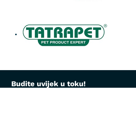
Budite uvijek u toku!
Prijavite se na MontVet newsletter i dobijajte
korisne savjete za brigu o ljubimcima, najave
akcija i specijalne ponude direktno na vaš e-
mail.
Email adresa: