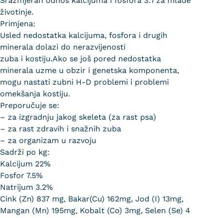
Srazmjeran odnos kalcijuma i fosfora 3:1 za mlade
životinje.
Primjena:
Usled nedostatka kalcijuma, fosfora i drugih
minerala dolazi do nerazvijenosti
zuba i kostiju.Ako se još pored nedostatka
minerala uzme u obzir i genetska komponenta,
mogu nastati zubni H-D problemi i problemi
omekšanja kostiju.
Preporučuje se:
– za izgradnju jakog skeleta (za rast psa)
– za rast zdravih i snažnih zuba
– za organizam u razvoju
Sadrži po kg:
Kalcijum 22%
Fosfor 7.5%
Natrijum 3.2%
Cink (Zn) 837 mg, Bakar(Cu) 162mg, Jod (I) 13mg,
Mangan (Mn) 195mg, Kobalt (Co) 3mg, Selen (Se) 4