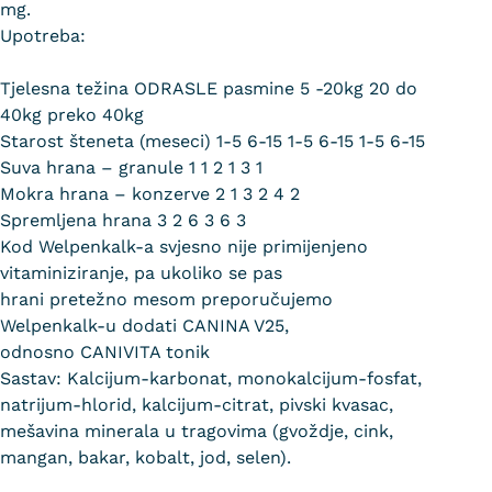
mg.
Upotreba:
Tjelesna težina ODRASLE pasmine 5 -20kg 20 do
40kg preko 40kg
Starost šteneta (meseci) 1-5 6-15 1-5 6-15 1-5 6-15
Suva hrana – granule 1 1 2 1 3 1
Mokra hrana – konzerve 2 1 3 2 4 2
Spremljena hrana 3 2 6 3 6 3
Kod Welpenkalk-a svjesno nije primijenjeno
vitaminiziranje, pa ukoliko se pas
hrani pretežno mesom preporučujemo
Welpenkalk-u dodati CANINA V25,
odnosno CANIVITA tonik
Sastav: Kalcijum-karbonat, monokalcijum-fosfat,
natrijum-hlorid, kalcijum-citrat, pivski kvasac,
mešavina minerala u tragovima (gvoždje, cink,
mangan, bakar, kobalt, jod, selen).