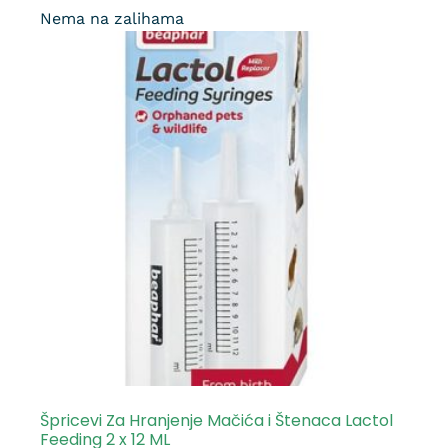
Nema na zalihama
Špricevi Za Hranjenje Mačića i Štenaca Lactol
Feeding 2 x 12 ML