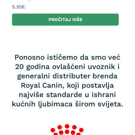
5.30
€
PROČITAJ VIŠE
Ponosno ističemo da smo već
20 godina ovlašćeni uvoznik i
generalni distributer brenda
Royal Canin, koji postavlja
najviše standarde u ishrani
kućnih ljubimaca širom svijeta.