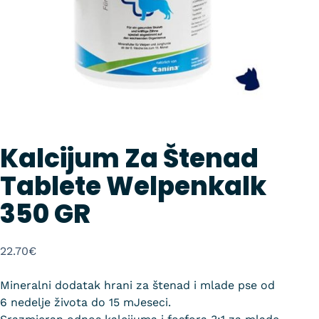
Kalcijum Za Štenad
Tablete Welpenkalk
350 GR
22.70
€
Mineralni dodatak hrani za štenad i mlade pse od
6 nedelje života do 15 mJeseci.