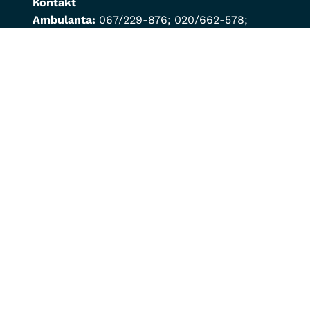
Kontakt
Ambulanta:
067/229-876
;
020/662-578
;
069/361-461
Za hitne intervencije:
069/190-488
Veleprodaja:
020/818-201
;
069/189-019
Online shop:
020/818-203
;
069/189-019
info@montvet.com
Korisni linkovi
Tehničko i bezbjednosni aspekti
Izjava o prikupljanju ličnih podataka
Uslovi kupovine
Reklamacije
Kontakt