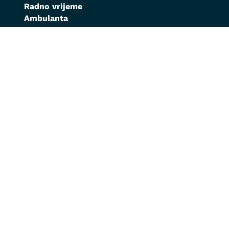
Radno vrijeme
Ambulanta
Ljetnje: Pon-Pet 08h-20:30h
Zimsko: Pon –Pet 08h-20:00h
Subota: 08:00 – 19:00
Nedjelja: 09:00 – 15:00
Kontakt
Ambulanta:
067/229-876
;
020/662-578
;
069/361-461
Za hitne intervencije:
069/190-488
Veleprodaja:
020/818-201
;
069/189-019
Online shop:
020/818-203
;
069/189-019
info@montvet.com