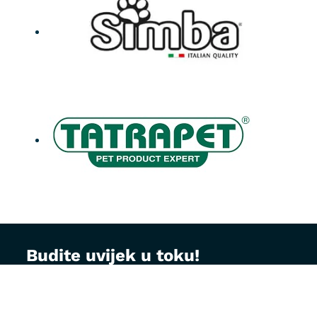
Budite uvijek u toku!
Prijavite se na MontVet newsletter i dobijajte
korisne savjete za brigu o ljubimcima, najave
akcija i specijalne ponude direktno na vaš e-